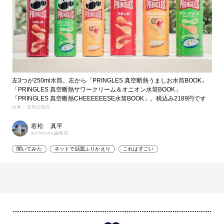
左3つが250ml水筒。左から「PRINGLES 真空断熱うましお水筒BOOK」
「PRINGLES 真空断熱サワークリーム＆オニオン水筒BOOK」
「PRINGLES 真空断熱CHEEEEEESE水筒BOOK」。税込み2189円です
出典： 宝島社提供
若松 真平
withnews編集部
聞いてみた
ネットで話題ふりかえり
これはすごい