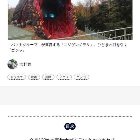
「パソナグル​​ープ」が運営する「ニジゲンノモリ」。ひときわ目を引く
『ゴジラ』
吉野舞
ドラクエ
映画
兵庫
アニメ
ゴジラ