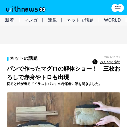
新着
マンガ
連載
ネットで話題
WORLD
2021/11/17
ネットの話題
みんなの感想
パンで作ったマグロの解体ショー！ 三枚お
ろしで赤身やトロも出現
切ると絵が出る「イラストパン」の考案者に話を聞きました。