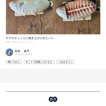
マグロそっくりに焼き上げられたパン
出典： Ranさんのツイッター
若松 真平
withnews編集部
聞いてみた
ネットで話題ふりかえり
これはすごい