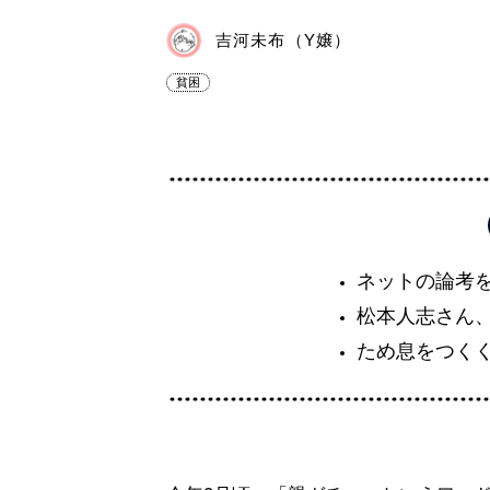
吉河未布（Y嬢）
貧困
ネットの論考
松本人志さん
ため息をつく