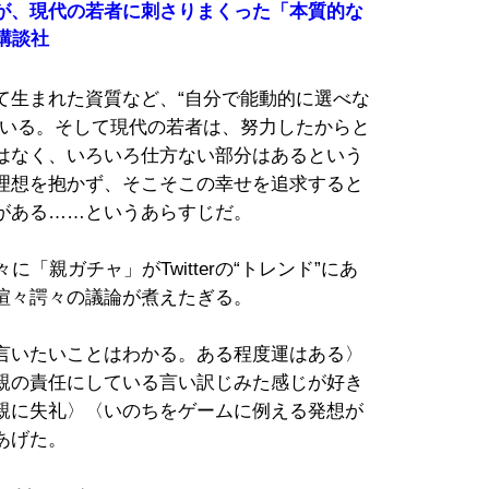
が、現代の若者に刺さりまくった「本質的な
 講談社
て生まれた資質など、“自分で能動的に選べな
ている。そして現代の若者は、努力したからと
はなく、いろいろ仕方ない部分はあるという
理想を抱かず、そこそこの幸せを追求すると
がある……というあらすじだ。
「親ガチャ」がTwitterの“トレンド”にあ
喧々諤々の議論が煮えたぎる。
言いたいことはわかる。ある程度運はある〉
親の責任にしている言い訳じみた感じが好き
親に失礼〉〈いのちをゲームに例える発想が
あげた。