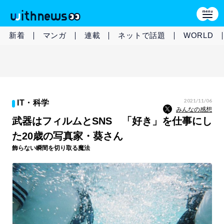
新着
マンガ
連載
ネットで話題
WORLD
2021/11/06
IT・科学
みんなの感想
武器はフィルムとSNS 「好き」を仕事にし
た20歳の写真家・葵さん
飾らない瞬間を切り取る魔法