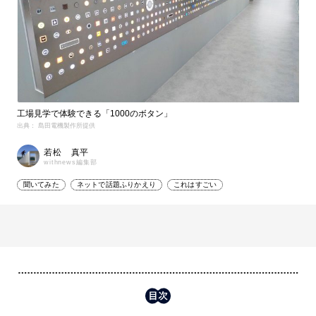
工場見学で体験できる「1000のボタン」
出典： 島田電機製作所提供
若松 真平
withnews編集部
聞いてみた
ネットで話題ふりかえり
これはすごい