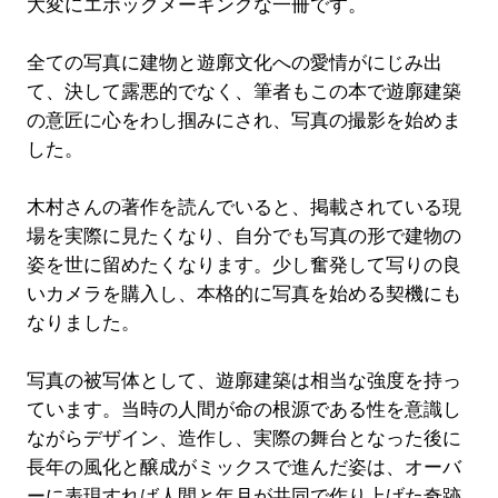
大変にエポックメーキングな一冊です。
全ての写真に建物と遊廓文化への愛情がにじみ出
て、決して露悪的でなく、筆者もこの本で遊廓建築
の意匠に心をわし掴みにされ、写真の撮影を始めま
した。
木村さんの著作を読んでいると、掲載されている現
場を実際に見たくなり、自分でも写真の形で建物の
姿を世に留めたくなります。少し奮発して写りの良
いカメラを購入し、本格的に写真を始める契機にも
なりました。
写真の被写体として、遊廓建築は相当な強度を持っ
ています。当時の人間が命の根源である性を意識し
ながらデザイン、造作し、実際の舞台となった後に
長年の風化と醸成がミックスで進んだ姿は、オーバ
ーに表現すれば人間と年月が共同で作り上げた奇跡