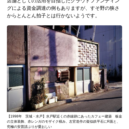
店舗としての活用を目指したクラウドファンディン
グによる資金調達の例もありますが、すそ野の狭さ
からとんとん拍子とは行かないようです。
【1998年 茨城・水戸】水戸駅近くの赤線跡にあったカフェー建築 板金
の立体装飾、赤レンガのモザイク積み、左官造作の疑似鉄平石にR面と、
究極の安普請ぶりが愛おしい