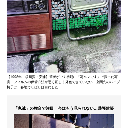
【1998年 横須賀・安浦】筆者がごく初期に「写ルンです」で撮った写
真 フィルムの保管方法が悪く正しく発色できていない 玄関先のパイプ
椅子は、各地でしばしば目にした
「鬼滅」の舞台で注目 今はもう見られない…遊郭建築