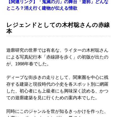
【関連リンク】「鬼滅の刃」の舞台「遊郭」どんな
ところ？消え行く建物が伝える情欲
レジェンドとしての木村聡さんの赤線
本
遊廓研究の世界では有名な、ライターの木村聡さん
による写真紀行本「赤線跡を歩く」の初版が出たの
が、1998年春でした。
ディープな街歩きの走りとして、関東圏を中心に残
存する建築と現役時代の小史を各スポット別に網羅
した、初心者にも上級者にも興味深く読める、かつ
ての遊廓建築を見に行くための案内本でした。
同時にこのジャンルを世が知るきっかけを作った、