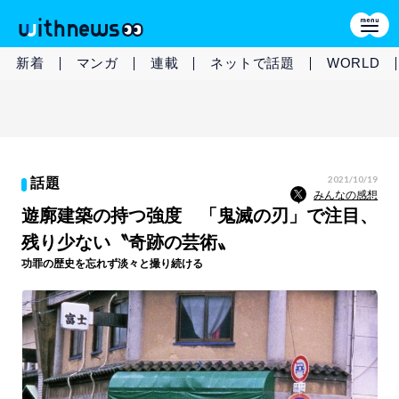
新着
マンガ
連載
ネットで話題
WORLD
2021/10/19
話題
みんなの感想
遊廓建築の持つ強度 「鬼滅の刃」で注目、
残り少ない〝奇跡の芸術〟
功罪の歴史を忘れず淡々と撮り続ける