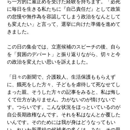
ら一方的に雇止めを受けた経験を持ちます。「必死
に毎日を生きる私たちに『自己責任だ』として政策
の怠慢や無作為を容認してしまう政治をなんとして
も変えたい」と言って、選挙に向けた準備を進めて
きました。
この日の集会では、立憲候補のスピーチの後、自ら
を「貧困のデパート」と振り返りながら、切々と今
の政治を変えたい思いを訴えました。
「日々の新聞で、介護殺人、生活保護ももらえず
に、餓死をした方々、子どもを虐待して死なせてし
まった親、そうした方々の記事をみると、私は悔し
くて仕方がありません。力がないのが情けないで
す。つらいです。こんな状況をほっといているのが
自公長期政権なんです。それを私はなんとか覆した
いんです。そのためには我が身はどうなってもい
い。れいわ新選組の候補者の多くは、みな、その思