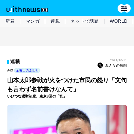
新着
マンガ
連載
ネットで話題
WORLD
2021/10/11
連載
みんなの感想
#40
金曜日の永田町
山本太郎参戦が火をつけた市民の怒り「文句
も言わず名前書けなんて」
いびつな選挙制度、東京8区の「乱」