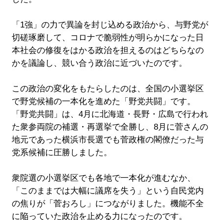
「1強」の力で異論を封じ込める政治から、与野党が
切磋琢磨して、コロナで脆弱性が明らかになった日
本社会の修復をはかる政治を担えるのはどちらなの
かを議論し、競い合う政治に近づいたのです。
この政治の変化をもたらしたのは、全国の小選挙区
で野党候補の一本化を進めた「野党共闘」です。
「野党共闘」は、4月に北海道・長野・広島で行われ
た衆参両院の補選・再選挙で全勝し、8月に菅さんの
地元であった横浜市長選でも菅政権の閣僚だった与
党系候補に圧勝しました。
衆院選の小選挙区でも各地で一本化が進むなか、
「このままでは大幅に議席を失う」という自民党内
の焦りが「菅おろし」につながりました。機能不全
に陥っていた政治を止める力になったのです。