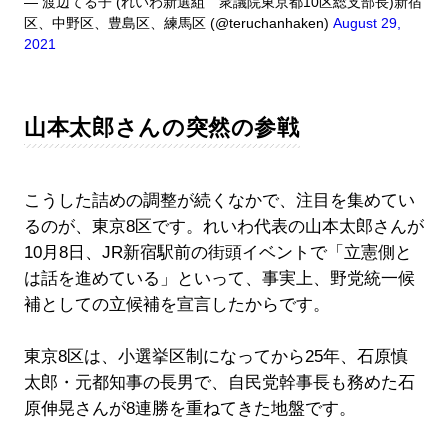
— 渡辺てる子 (れいわ新選組 衆議院東京都10区総支部長)新宿
区、中野区、豊島区、練馬区 (@teruchanhaken)
August 29,
2021
山本太郎さんの突然の参戦
こうした詰めの調整が続くなかで、注目を集めてい
るのが、東京8区です。れいわ代表の山本太郎さんが
10月8日、JR新宿駅前の街頭イベントで「立憲側と
は話を進めている」といって、事実上、野党統一候
補としての立候補を宣言したからです。
東京8区は、小選挙区制になってから25年、石原慎
太郎・元都知事の長男で、自民党幹事長も務めた石
原伸晃さんが8連勝を重ねてきた地盤です。