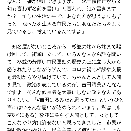
なんて、誰が信用できますか。『統一候補だから文
句も言わず名前を書け』と言われ、誰が書きます
か？ 忙しい生活の中で、あなた方が思うよりもず
っと、地べたを生きる市民たちはあなたたちをよく
見ているし、考えているんですよ」
「知名度がないところから、杉並の端から端まで駆
け回って、街頭に立って、いろんな人から話を聞い
て、杉並の分厚い市民運動の歴史の上に立つ人から
怒られたりしながら学んで、コロナ禍で相談や支援
も最初からやり続けていて、ちゃんと人として人間
を見て、政治を志しているのが、吉田晴美さんなん
ですよ。そんな候補者を大事にしない政党なんてあ
りえない。『#吉田はるみだと思ってた』というひと
言にはいろんな思いが込められています。私は（東
京8区にある）杉並に暮らす人間として、女として、
こんなやり方は許せないと思ってきました。市民が
望む政治のやり方、民主主義って何だということを