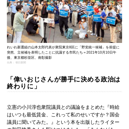
れいわ新選組の山本太郎代表が衆院東京8区に「野党統一候補」を前提に
突然、立候補を表明したことに抗議する市民たち＝2021年10月10日午
後、東京都杉並区、南彰撮影
出典： 朝日新聞
「偉いおじさんが勝手に決める政治は
終わりに」
立憲の小川淳也衆院議員との議論をまとめた『時給
はいつも最低賃金、これって私のせいですか？国会
議員に聞いてみた。』という本を出版したライター