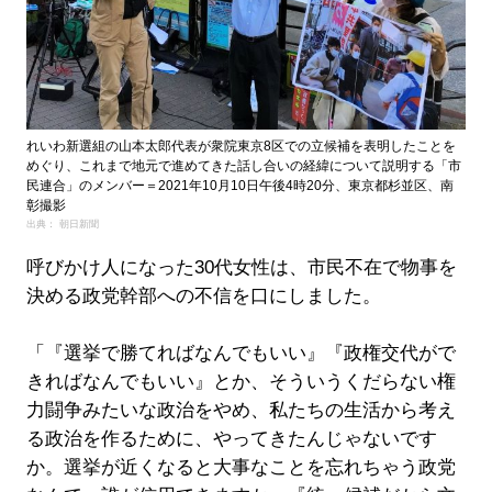
れいわ新選組の山本太郎代表が衆院東京8区での立候補を表明したことを
めぐり、これまで地元で進めてきた話し合いの経緯について説明する「市
民連合」のメンバー＝2021年10月10日午後4時20分、東京都杉並区、南
彰撮影
出典： 朝日新聞
呼びかけ人になった30代女性は、市民不在で物事を
決める政党幹部への不信を口にしました。
「『選挙で勝てればなんでもいい』『政権交代がで
きればなんでもいい』とか、そういうくだらない権
力闘争みたいな政治をやめ、私たちの生活から考え
る政治を作るために、やってきたんじゃないです
か。選挙が近くなると大事なことを忘れちゃう政党