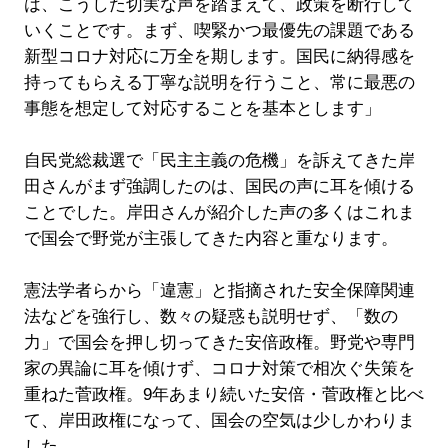
は、こうした切実な声を踏まえて、政策を断行して
いくことです。まず、喫緊かつ最優先の課題である
新型コロナ対応に万全を期します。国民に納得感を
持ってもらえる丁寧な説明を行うこと、常に最悪の
事態を想定して対応することを基本とします」
自民党総裁選で「民主主義の危機」を訴えてきた岸
田さんがまず強調したのは、国民の声に耳を傾ける
ことでした。岸田さんが紹介した声の多くはこれま
で国会で野党が主張してきた内容と重なります。
憲法学者らから「違憲」と指摘された安全保障関連
法などを強行し、数々の疑惑も説明せず、「数の
力」で国会を押し切ってきた安倍政権。野党や専門
家の異論に耳を傾けず、コロナ対策で相次ぐ失策を
重ねた菅政権。9年あまり続いた安倍・菅政権と比べ
て、岸田政権になって、国会の空気は少しかわりま
した。