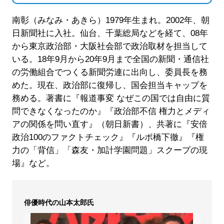
南彰（みなみ・あきら）1979年生まれ。2002年、朝
日新聞社に入社。仙台、千葉総局などを経て、08年
から東京政治部・大阪社会部で政治取材を担当して
いる。18年9月から20年9月まで全国の新聞・通信社
の労働組合でつくる新聞労連に出向し、委員長を務
めた。現在、政治部に復帰し、国会担当キャップを
務める。著書に『報道事変 なぜこの国では自由に質
問できなくなったのか』『政治部不信 権力とメディ
アの関係を問い直す』（朝日新書）、共著に『安倍
政治100のファクトチェック』『ルポ橋下徹』『権
力の「背信」「森友・加計学園問題」スクープの現
場』など。
俳優時代の山本太郎氏