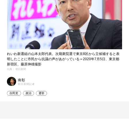
れいわ新選組の山本太郎代表。次期衆院選で東京8区から立候補すると表
明したことに市民から抗議の声があがっている＝2020年7月5日、東京都
新宿区、藤原伸雄撮影
出典： 朝日新聞
南彰
朝日新聞記者
自民党
政治
選挙