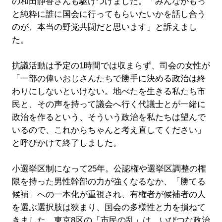
の和田静香さんも駆けつけました。「みんながもっ
と純粋に誰に国会に行ってもらいたいかを話し合う
のが、本当の野党共闘だと思います」と訴えまし
た。
抗議活動は予定の1時間では収まらず、司会の女性が
「一部の偉いおじさんたちで勝手に決める政治は終
わりにしないといけない。地べたを生きる私たち市
民と、その声を持って議会へ行く代議士とが一緒に
政治を作るという、そういう政治を私たちは望んで
いるので、これからちゃんと考え直してください」
と呼びかけて終了しました。
小選挙区制になって25年。公認権や選挙区調整の権
限を持った男性幹部の力が強くなるなか、「勝てる
候補」への一本化が重視され、有権者が候補者の人
を選ぶ選択肢は狭まり、国会の多様性と力を損ねて
きました。東京8区の「市民の乱」は、いびつな政治