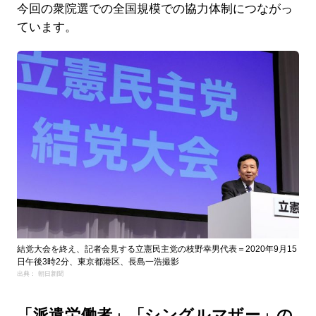
今回の衆院選での全国規模での協力体制につながっ
ています。
結党大会を終え、記者会見する立憲民主党の枝野幸男代表＝2020年9月15
日午後3時2分、東京都港区、長島一浩撮影
出典： 朝日新聞
「派遣労働者」「シングルマザー」の