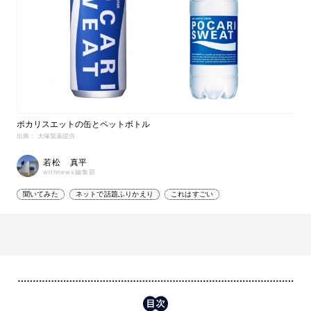
ポカリスエットの缶とペットボトル
出典： 大塚製薬提供
若松 真平
withnews編集部
聞いてみた
ネットで話題ふりかえり
これはすごい