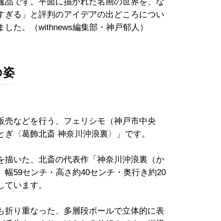
逸品です。平面に描かれた名画の世界を、な
すぎる」と評判のアイデアの出どころについ
た。（withnews編集部・神戸郁人）
の姿
販売などを行う、フェリシモ（神戸市中央
とぎ〈葛飾北斎 神奈川沖浪裏〉」です。
を描いた、北斎の代表作「神奈川沖浪裏（か
幅59センチ・高さ約40センチ・奥行き約20
しています。
も折り重なった、多層段ボールで立体的に表