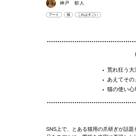
神戸 郁人
アート
猫
これはすごい
荒れ狂う大
あえてその
猫の使い心
SNS上で、とある猫用の爪研ぎが話