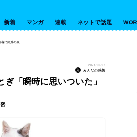
新着
マンガ
連載
ネットで話題
WOR
当者に絶賛の嵐
2021/07/27
みんなの感想
とぎ「瞬時に思いついた」
秘密