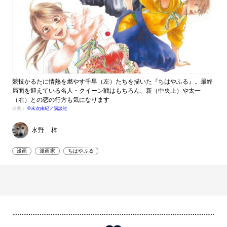
競技かるたに情熱を燃やす千早（左）たちを描いた『ちはやふる』。最終
局面を迎えている名人・クイーン戦はもちろん、新（中央上）や太一
（右）との恋の行方も気になります
出典：
©末次由紀／講談社
水野 梓
漫画
漫画家
ちはやふる