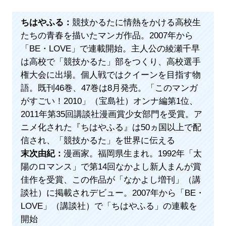
ちはやふる：
競技かるたに情熱をかける高校生
たちの青春を描いたマンガ作品。2007年から
「BE・LOVE」で連載開始。主人公の綾瀬千早
は高校で「競技かるた」部をつくり、高校選手
権大会に出場。個人戦ではクイーンを目指す物
語。既刊46巻、47巻は8月発売。「このマンガ
がすごい！2010」（宝島社）オンナ編第1位、
2011年第35回講談社漫画賞少女部門を受賞。ア
ニメ化された『ちはやふる』は50ヵ国以上で配
信され、「競技かるた」を世界に伝える
末次由紀：
漫画家。福岡県生まれ。1992年「太
陽のロマンス」で第14回なかよし新人まんが賞
佳作を受賞、この作品が「なかよし増刊」（講
談社）に掲載されデビュー。2007年から「BE・
LOVE」（講談社）で「ちはやふる」の連載を
開始