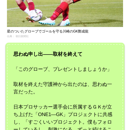
星のついたグローブでゴールを守る川崎のGK鄭成龍
出典： 朝日新聞社
思わぬ申し出――取材を終えて
「このグローブ、プレゼントしましょうか」
取材を終えた守護神から出たのは、思わぬ一
言だった。
日本プロサッカー選手会に所属するＧＫが立
ち上げた「ONE1―GK」プロジェクトに共感
し、「すごくいいプロジェクト。僕もフォロ
ーしているし、刺激になる。ずっと続けるこ