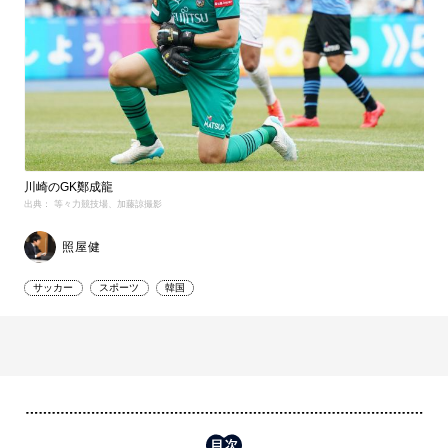
川崎のGK鄭成龍
出典： 等々力競技場、加藤諒撮影
照屋健
サッカー
スポーツ
韓国