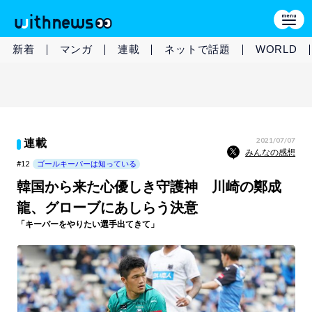
新着
マンガ
連載
ネットで話題
WORLD
2021/07/07
連載
みんなの感想
#12
ゴールキーパーは知っている
韓国から来た心優しき守護神 川崎の鄭成
龍、グローブにあしらう決意
「キーパーをやりたい選手出てきて」