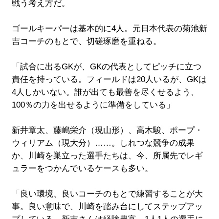
戦う考え方だ。
ゴールキーパーは基本的に4人。元日本代表の菊池新
吉コーチのもとで、切磋琢磨を重ねる。
「試合に出るGKが、GKの代表としてピッチに立つ
責任を持っている。フィールドは20人いるが、GKは
4人しかいない。誰が出ても最善を尽くせるよう、
100％の力を出せるように準備をしている」
新井章太、藤嶋栄介（現山形）、高木駿、ポープ・
ウィリアム（現大分）……。しれつな競争の成果
か、川崎を巣立った選手たちは、今、所属先でレギ
ュラーをつかんでいるケースも多い。
「良い環境、良いコーチのもとで練習することが大
事。良い意味で、川崎を踏み台にしてステップアッ