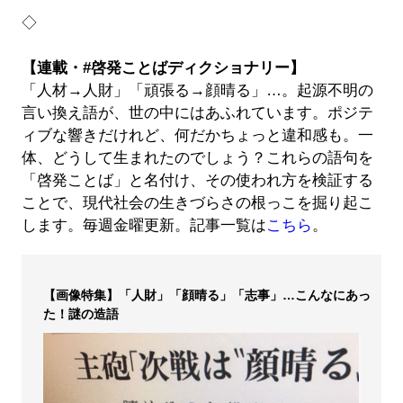
◇
【連載・#啓発ことばディクショナリー】
「人材→人財」「頑張る→顔晴る」…。起源不明の
言い換え語が、世の中にはあふれています。ポジテ
ィブな響きだけれど、何だかちょっと違和感も。一
体、どうして生まれたのでしょう？これらの語句を
「啓発ことば」と名付け、その使われ方を検証する
ことで、現代社会の生きづらさの根っこを掘り起こ
します。毎週金曜更新。記事一覧は
こちら
。
【画像特集】「人財」「顔晴る」「志事」…こんなにあっ
た！謎の造語