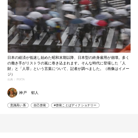
日本の経済が低迷し始めた昭和末期以降、日本型の終身雇用が崩壊。多く
の働き手がリストラの嵐に巻き込まれます。そんな時代に登場した「人
財」と「人罪」という言葉について、記者が調べました。（画像はイメー
ジ）
出典： PIXTA
神戸 郁人
意識高い系
自己啓発
#啓発ことばディクショナリー