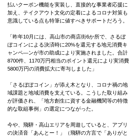
払いクーポン機能を実装し、直接的な事業者応援に
加え、テイクアウト文化の定着によるコロナ対策も
意識している点も特筆に値すべきサポートだろう。
「昨年10月には、高山市の商店街6か所で、さるぼ
ぼコインによる決済時に20%を還元する地元消費キ
ャンペ―ンが市の助成により実施されました。合計
8700件、1170万円相当のポイント還元により実消費
5800万円の消費拡大に寄与しました」
「さるぼぼコイン」が添え木となり、コロナ禍の地
域課題と地域消費を支えている。こうした取り組み
が評価され、「地方創生に資する金融機関等の特徴
的な取組事例」の選定につながった。
今や、飛騨・高山エリアを周遊していると、アプリ
の決済音「あんとー！」（飛騨の方言で「ありがと