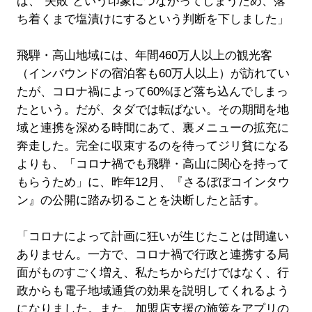
ば、“失敗”という印象につながってしまうため、落
ち着くまで塩漬けにするという判断を下しました」
飛騨・高山地域には、年間460万人以上の観光客
（インバウンドの宿泊客も60万人以上）が訪れてい
たが、コロナ禍によって60%ほど落ち込んでしまっ
たという。だが、タダでは転ばない。その期間を地
域と連携を深める時間にあて、裏メニューの拡充に
奔走した。完全に収束するのを待ってジリ貧になる
よりも、「コロナ禍でも飛騨・高山に関心を持って
もらうため」に、昨年12月、『さるぼぼコインタウ
ン』の公開に踏み切ることを決断したと話す。
「コロナによって計画に狂いが生じたことは間違い
ありません。一方で、コロナ禍で行政と連携する局
面がものすごく増え、私たちからだけではなく、行
政からも電子地域通貨の効果を説明してくれるよう
になりました。また、加盟店支援の施策をアプリの