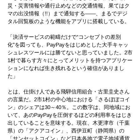
災・災害情報や通行止めなどの交通情報、果てはク
マの出没情報（!!）まで通知する――、まるでデジ
タル回覧板のような機能をアプリに搭載している。
「決済サービスの範疇だけで“コンセプトの差別
化”を図っても、PayPayをはじめとした大手キャッ
シュレスツールには勝てないと思っていました。2市
1村で暮らす方々にとってメリットを持つアプリケー
ションになれば生き残れるという確信がありまし
た」
とは、仕掛け人である飛騨信用組合・古里圭史さん
の言葉だ。2市1村の中心地における「さるぼぼコイ
ン」のシェアは30～40％。この数字は、同地域にお
いて、あのPayPayを圧倒するほどの利用率をはじき
出していることを意味する。現在、木更津市（千葉
県）の「アクアコイン」、西伊豆町（静岡県）の
「サンセットコイン」など日本各地で電子地域通貨