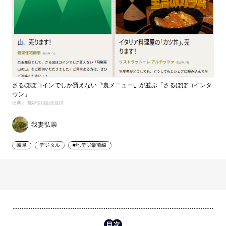
さるぼぼコインでしか買えない〝裏メニュー〟が並ぶ「さるぼぼコインタ
ウン」
出典： 飛騨信用組合提供
我妻弘崇
岐阜
デジタル
#地デジ最前線