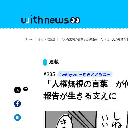
Home
ネットの話題
「人権無視の言葉」が何通も…たった一人の定時報
連載
#235
#withyou ～きみとともに～
「人権無視の言葉」が
報告が生きる支えに