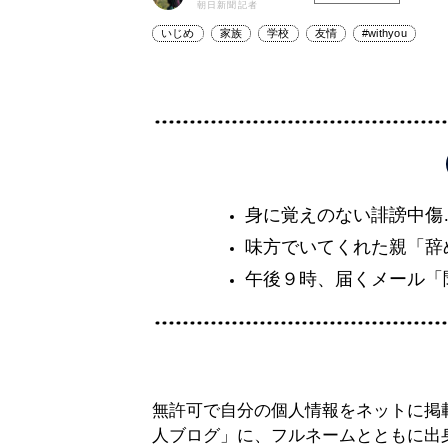
朝日新聞記者
いじめ
家族
学校
友情
#withyou
身に覚えのない誹謗中傷
味方でいてくれた親「辞
午後９時、届くメール「
無許可で自分の個人情報をネットに掲
人ブログ」に、フルネームとともに出