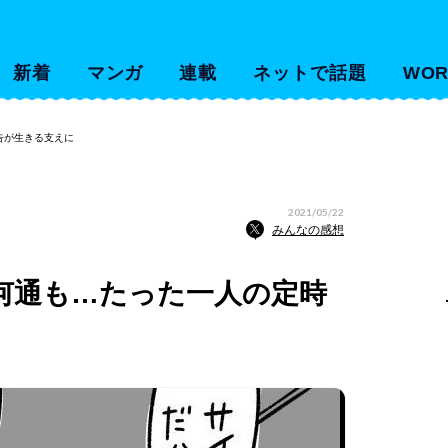
新着
マンガ
連載
ネットで話題
WOR
告が生きる支えに
2021/05/22
みんなの感想
何通も…たった一人の定時