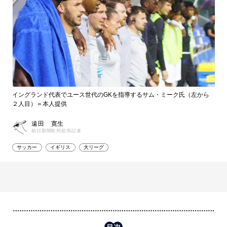
イングランド代表でユース世代のGKを指導するサム・ミーク氏（左から
２人目）＝本人提供
遠田 寛生
朝日新聞欧州総局記者
サッカー
イギリス
大リーグ