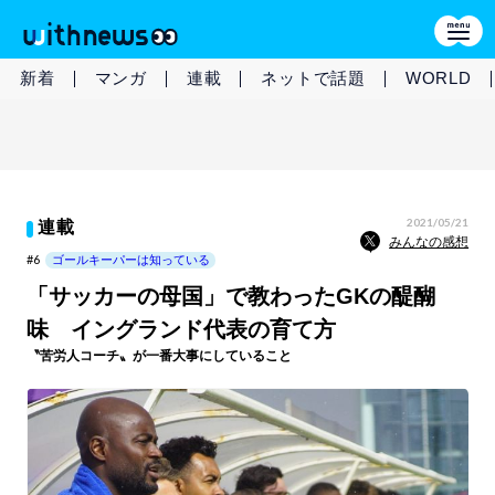
新着
マンガ
連載
ネットで話題
WORLD
2021/05/21
連載
みんなの感想
#6
ゴールキーパーは知っている
「サッカーの母国」で教わったGKの醍醐
味 イングランド代表の育て方
〝苦労人コーチ〟が一番大事にしていること