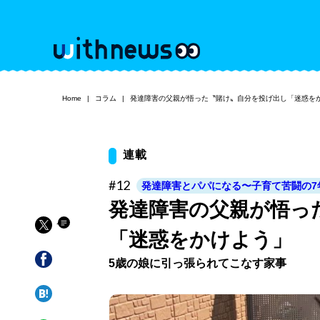
Home
コラム
発達障害の父親が悟った〝賭け〟自分を投げ出し「迷惑を
連載
#12
発達障害とパパになる〜子育て苦闘の7
発達障害の父親が悟っ
「迷惑をかけよう」
5歳の娘に引っ張られてこなす家事