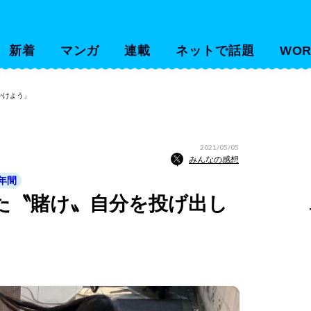
新着
マンガ
連載
ネットで話題
WOR
かけよう」
2021/05/05
みんなの感想
年間
た〝賭け〟自分を投げ出し