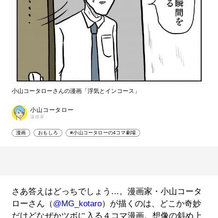
小山コータローさんの漫画「浮気とインコース」
小山コータロー
漫画家
漫画
おもしろ
#小山コータローの4コマ劇場
さあ答えはどっちでしょう…。漫画家・小山コータ
ローさん（
@MG_kotaro
）が描くのは、どこか奇妙
だけどなぜかツボに入る４コマ漫画。想像の斜め上