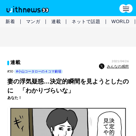
新着
マンガ
連載
ネットで話題
WORLD
2021/04/26
連載
みんなの感想
#50
#小山コータローの４コマ劇場
妻の浮気疑惑…決定的瞬間を見ようとしたの
に 「わかりづらいな」
あなた！