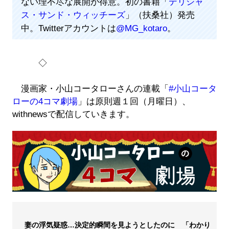
ない理不尽な展開が得意。初の書籍「
デリシャ
ス・サンド・ウィッチーズ
」（扶桑社）発売
中。Twitterアカウントは
@MG_kotaro
。
◇
漫画家・小山コータローさんの連載「
#小山コータ
ローの4コマ劇場
」は原則週１回（月曜日）、
withnewsで配信していきます。
妻の浮気疑惑…決定的瞬間を見ようとしたのに 「わかり