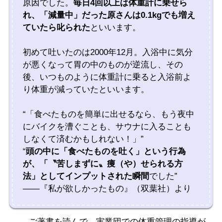
原因でした。
毎日4回以上は体重計に乗せら
れ、「減量中」だった原さんは0.1kgでも増え
ていたら叱られた
といいます。
初めて吐いたのは2000年12月。入浴中に気分
が悪くなって胃の中のものが逆流し、その
後、いつものように体重計に乗ると入浴前よ
り体重が減っていたといいます。
“「食べたものを簡単に出せるなら、もう夜中
にバイクを漕ぐことも、サウナに入ることも
しなくて済むかもしれない！」”
“
頭の中に「食べたものを吐く」という行為
が、「〝苦しまずに〟痩（や）せられる方
法」としてインプットされた瞬間
でした”
――『私が欲しかったもの』（双葉社）より
――ご著書を読んで、実業団での体重管理の指導が