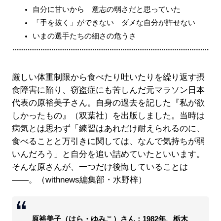
自分に甘いから 意志の弱さだと思っていた
「手を抜く」ができない ダメな自分が許せない
いまの選手たちの細さの危うさ
厳しい体重制限から食べたり吐いたりを繰り返す摂
食障害に陥り、窃盗症にも苦しんだ元マラソン日本
代表の原裕美子さん。自身の過去を記した『私が欲
しかったもの』（双葉社）を出版しました。当時は
病気とは思わず「練習はあれだけ耐えられるのに、
食べることと万引きに関しては、なんで気持ちが弱
いんだろう」と自分を追い詰めていたといいます。
そんな原さんが、一つだけ後悔していることは
――。（withnews編集部・水野梓）
原裕美子（はら・ゆみこ）さん：1982年、栃木