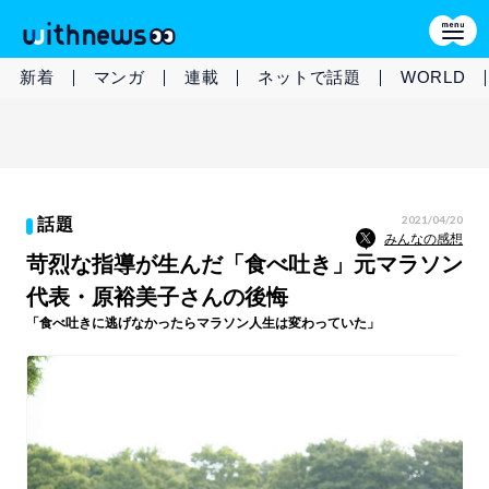
新着
マンガ
連載
ネットで話題
WORLD
2021/04/20
話題
みんなの感想
苛烈な指導が生んだ「食べ吐き」元マラソン
代表・原裕美子さんの後悔
「食べ吐きに逃げなかったらマラソン人生は変わっていた」