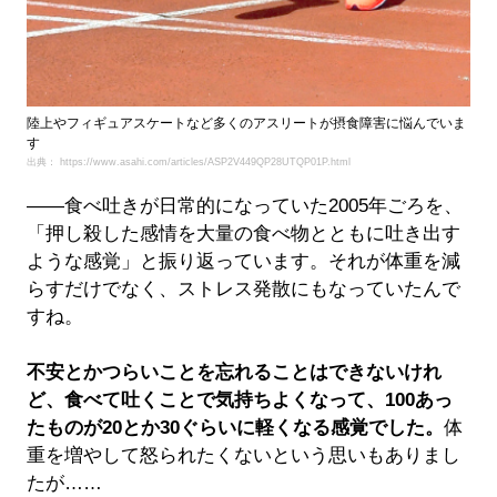
陸上やフィギュアスケートなど多くのアスリートが摂食障害に悩んでいま
す
出典： https://www.asahi.com/articles/ASP2V449QP28UTQP01P.html
――食べ吐きが日常的になっていた2005年ごろを、
「押し殺した感情を大量の食べ物とともに吐き出す
ような感覚」と振り返っています。それが体重を減
らすだけでなく、ストレス発散にもなっていたんで
すね。
不安とかつらいことを忘れることはできないけれ
ど、食べて吐くことで気持ちよくなって、100あっ
たものが20とか30ぐらいに軽くなる感覚でした。
体
重を増やして怒られたくないという思いもありまし
たが……