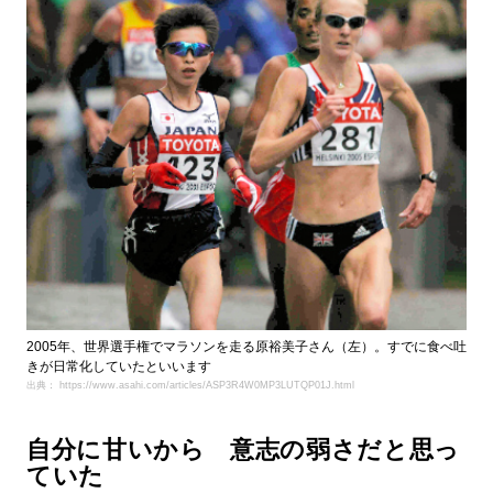
2005年、世界選手権でマラソンを走る原裕美子さん（左）。すでに食べ吐
きが日常化していたといいます
出典： https://www.asahi.com/articles/ASP3R4W0MP3LUTQP01J.html
自分に甘いから 意志の弱さだと思っ
ていた