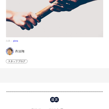
出典：
pixta
丹治翔
スタッフブログ