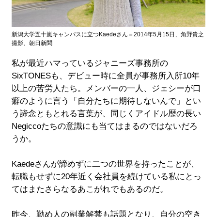
新潟大学五十嵐キャンパスに立つKaedeさん＝2014年5月15日、角野貴之
撮影、朝日新聞
私が最近ハマっているジャニーズ事務所の
SixTONESも、デビュー時に全員が事務所入所10年
以上の苦労人たち。メンバーの一人、ジェシーが口
癖のように言う「自分たちに期待しないんで」とい
う諦念ともとれる言葉が、同じくアイドル歴の長い
Negiccoたちの意識にも当てはまるのではないだろ
うか。
Kaedeさんが諦めずに二つの世界を持ったことが、
転職もせずに20年近く会社員を続けている私にとっ
てはまたさらなるあこがれでもあるのだ。
昨今、勤め人の副業解禁も話題となり、自分の空き