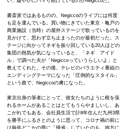
い、緩やかにハマり続けているのがNegiccoだ。
書斎派ではあるものの、Negiccoのライブには何度
も足を運んでいる。買い物にきていた東京・亀戸の
商業施設（当時）の屋外ステージで歌っているのを
見かけて、思わず立ち止まったのが最初だった。ス
テージに向かってネギを振り回している20人ほどの
集団の熱気が気になっていると、「ネギ アイド
ル」で調べた夫が「Negiccoっていうらしいよ」と
教えてくれた。その後、テレビのバラエティ番組の
エンディングテーマになった「圧倒的なスタイル」
という曲で、Negiccoの虜になった。
東京出身の筆者にとって、彼女たちのように根を張
れるホームがあることはとてもうらやましいし、あ
こがれでもある。会社員生活で計8年住んだ九州3県
を勝手にふるさとのように思って、コロナ禍の前に
は毎年どこかの県に「帰省」していたのも、地方に