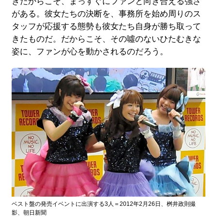
きたからこそ、まっすぐにファンと向き合える強さ
がある。彼女たちの決断を、事務所を始め周りのス
タッフが応援する態勢も彼女たち自身が勝ち取って
きたものだ。だからこそ、その噓のないひたむきな
姿に、ファンが心を動かされるのだろう。
ベスト盤の発売イベントに出演する3人＝2012年2月26日、桝井政則撮
影、朝日新聞