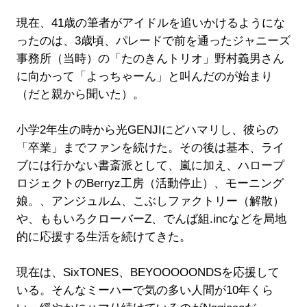
現在、41歳の筆者がアイドルを追いかけるようにな
ったのは、3歳頃、パレードで前を通ったジャニーズ
事務所（当時）の「たのきんトリオ」野村義男さん
に向かって「よっちゃーん」と叫んだのが始まり
（だと親から聞いた）。
小学2年生の時から光GENJIにどハマリし、彼らの
「卒業」までファンを続けた。その後は基本、ライ
ブには行かない書斎派として、嵐に加え、ハロープ
ロジェクトのBerryz工房（活動停止）、モーニング
娘。、アンジュルム、こぶしファクトリー（解散）
や、ももいろクローバーZ、でんぱ組.incなどを局地
的に応援する生活を続けてきた。
現在は、SixTONES、BEYOOOOONDSを応援して
いる。そんなミーハーで気の多い人間が10年くら