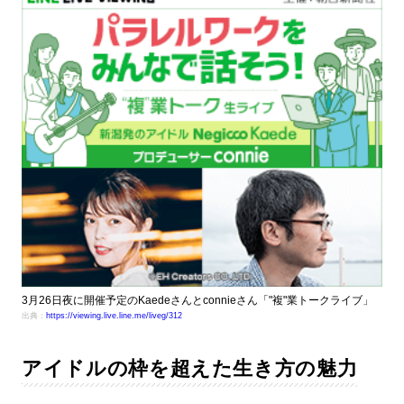
3月26日夜に開催予定のKaedeさんとconnieさん「"複"業トークライブ」
出典：
https://viewing.live.line.me/liveg/312
アイドルの枠を超えた生き方の魅力