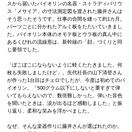
スから届いたバイオリンの名器・ストラディバリウ
ス「メサイア」の寸法測定図を渡された藤井さんは
そう思ったそうです。仕事の合間を縫って約1カ月。
パーツごとに分かれたアルミ板をたたいていきまし
た。バイオリン本体のオモテ板とウラ板の真ん中に
あるくびれの流線形は、新幹線の「顔」づくりと同
じ要領でした。
「ぼこぼこにならないように軽くたたきました。何
枚も失敗しましたけど」。先代社長の山下清登さん
が作った1台目はチェロでしたが、今度は初めてのバ
イオリン。「500グラム以下にしないと重すぎて弾
いてもらえないので、数倍難しかった。弾いた音色
を聞いたときは、涙が出るほど感動しました」と振
り返り、柔和な笑みを浮かべました。
なぜ、そんな楽器作りに藤井さんが選ばれたのか。