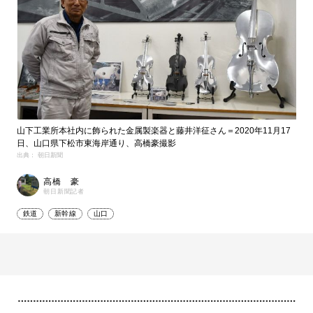
山下工業所本社内に飾られた金属製楽器と藤井洋征さん＝2020年11月17
日、山口県下松市東海岸通り、高橋豪撮影
出典： 朝日新聞
高橋 豪
朝日新聞記者
鉄道
新幹線
山口