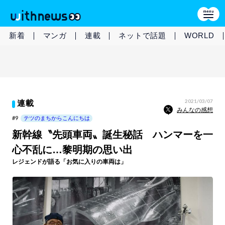
新着
マンガ
連載
ネットで話題
WORLD
2021/03/07
連載
みんなの感想
#9
テツのまちからこんにちは
新幹線〝先頭車両〟誕生秘話 ハンマーを一
心不乱に…黎明期の思い出
レジェンドが語る「お気に入りの車両は」