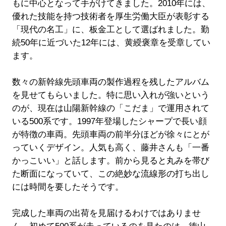
もに中心となって手がけてきました。2010年には、
優れた技能を持つ技術者を厚生労働大臣が表彰する
「現代の名工」に、板金工として選ばれました。勤
続50年に近づいた12年には、黄綬褒章を受章してい
ます。
数々の新幹線先頭車両の製作過程を残したアルバム
を見せてもらいました。特に思い入れが強いという
のが、現在は山陽新幹線の「こだま」で運用されて
いる500系です。1997年登場したシャープで長い顔
が特徴の車両。先頭車両の前半分ほどが徐々にとが
っていくデザイン。人気も高く、藤井さんも「一番
かっこいい」と話します。前から見ると丸みを帯び
た断面になっていて、この絶妙な流線形の打ち出し
には時間を要したそうです。
完成した車両の出荷を見届けるわけではありませ