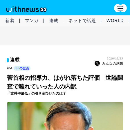
新着
マンガ
連載
ネットで話題
WORLD
2020/12/25
連載
みんなの感想
#64
○○の世論
菅首相の指導力、はがれ落ちた評価 世論調
査で離れていった人の内訳
「支持率最低」の引き金ひいたのは？