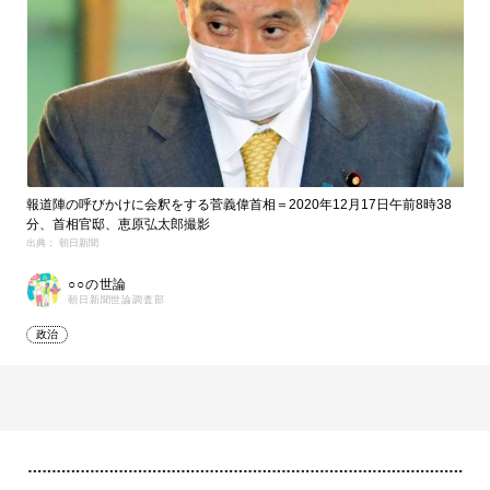
報道陣の呼びかけに会釈をする菅義偉首相＝2020年12月17日午前8時38
分、首相官邸、恵原弘太郎撮影
出典： 朝日新聞
○○の世論
朝日新聞世論調査部
政治