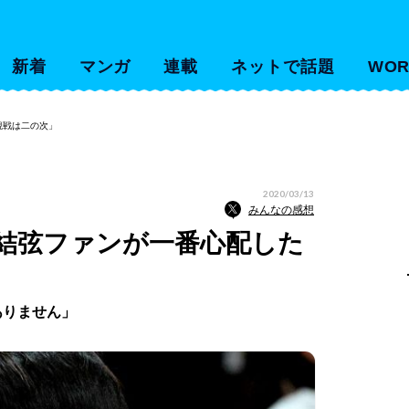
新着
マンガ
連載
ネットで話題
WOR
観戦は二の次」
2020/03/13
みんなの感想
結弦ファンが一番心配した
ありません」