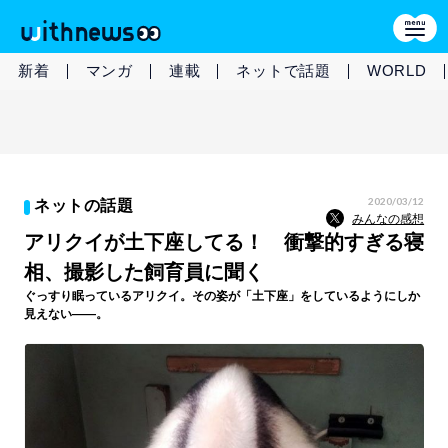
新着
マンガ
連載
ネットで話題
WORLD
2020/03/12
ネットの話題
みんなの感想
アリクイが土下座してる！ 衝撃的すぎる寝
相、撮影した飼育員に聞く
ぐっすり眠っているアリクイ。その姿が「土下座」をしているようにしか
見えない――。