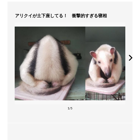
アリクイが土下座してる！ 衝撃的すぎる寝相
1/5