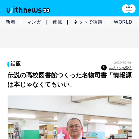
新着
マンガ
連載
ネットで話題
WORLD
2020/02/06
話題
みんなの感想
伝説の高校図書館つくった名物司書「情報源
は本じゃなくてもいい」