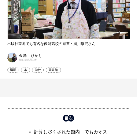
出版社業界でも有名な飯能高校の司書・湯川康宏さん
金澤 ひかり
朝日新聞記者
漫画
本
学校
図書館
計算し尽くされた館内…でもカオス