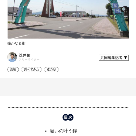
鐘がなる街
浅井佑一
共同編集記者
フリーライター
受験
調べてみた
道の駅
願いの叶う鐘