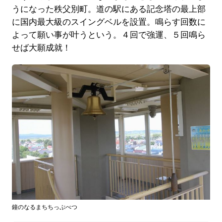
うになった秩父別町。道の駅にある記念塔の最上部
に国内最大級のスイングベルを設置。鳴らす回数に
よって願い事が叶うという。４回で強運、５回鳴ら
せば大願成就！
鐘のなるまちちっぷべつ