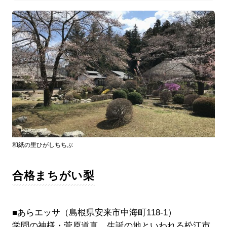
和紙の里ひがしちちぶ
合格まちがい梨
■あらエッサ（島根県安来市中海町118-1）
学問の神様・菅原道真、生誕の地といわれる松江市