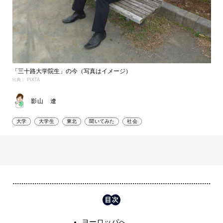
「三十路大学院生」の今（写真はイメージ）
出典： PIXTA
影山 遼
大学
大学生
東北
聞いてみた
社会
ヨーロッパへ