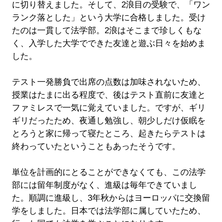
に切り替えました。そして、2浪目の受験で、「ワン
ランク落とした」という大学に合格しました。受け
たのは一貫して法学部。2浪はそこまで珍しくもな
く、入学した大学でできた友達と遊ぶ日々を始めま
した。
テスト一発勝負で出席の点数は加味されないため、
授業はたまに出る程度で、後はテスト直前に友達と
ファミレスで一気に覚えていました。ですが、ギリ
ギリだったため、夜通し勉強し、朝少しだけ仮眠を
とろうと家に帰って寝たところ、起きたらテストは
終わっていたということもあったそうです。
単位を計画的にとることができなくても、この法学
部には留年制度がなく、進級は毎年できていまし
た。順調に進級し、3年秋からはヨーロッパに交換留
学をしました。日本では法学部に属していたため、