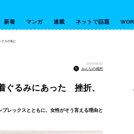
新着
マンガ
連載
ネットで話題
WOR
ックスの先に
2019/06/27
みんなの感想
着ぐるみにあった 挫折、
ンプレックスとともに、女性がそう言える理由と