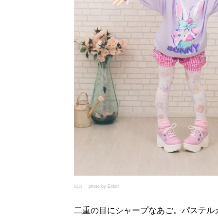
出典： photo by Eidori
二重の目にシャープなあご。パステル