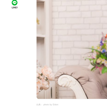
LINE!
出典： photo by Eidori