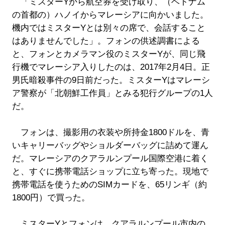
「ミスターYから航空券を受け取り、（ベトナム
の首都の）ハノイからマレーシアに向かいました。
機内ではミスターYとは別々の席で、会話すること
はありませんでした」。フォンの供述調書による
と、フォンとカメラマン役のミスターYが、同じ飛
行機でマレーシア入りしたのは、2017年2月4日。正
男氏暗殺事件の9日前だった。ミスターYはマレーシ
ア警察が「北朝鮮工作員」とみる犯行グループの1人
だ。
フォンは、撮影用の衣装や所持金1800ドルを、青
いキャリーバッグやショルダーバッグに詰めて運ん
だ。マレーシアのクアラルンプール国際空港に着く
と、すぐに携帯電話ショップに立ち寄った。現地で
携帯電話を使うためのSIMカードを、65リンギ（約
1800円）で買った。
ミスターYとフォンは、クアラルンプール市内の