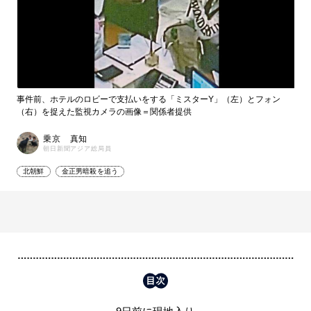
事件前、ホテルのロビーで支払いをする「ミスターY」（左）とフォン
（右）を捉えた監視カメラの画像＝関係者提供
乗京 真知
朝日新聞アジア総局員
北朝鮮
金正男暗殺を追う