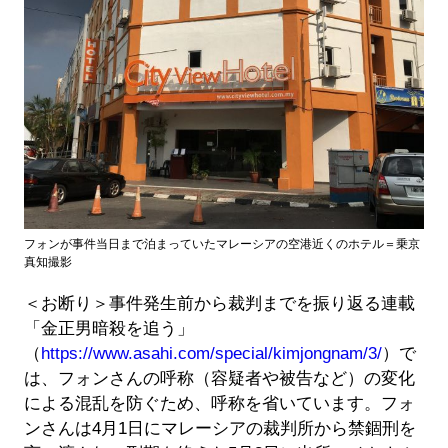
フォンが事件当日まで泊まっていたマレーシアの空港近くのホテル＝乗京
真知撮影
＜お断り＞事件発生前から裁判までを振り返る連載
「金正男暗殺を追う」
（
https://www.asahi.com/special/kimjongnam/3/
）で
は、フォンさんの呼称（容疑者や被告など）の変化
による混乱を防ぐため、呼称を省いています。フォ
ンさんは4月1日にマレーシアの裁判所から禁錮刑を