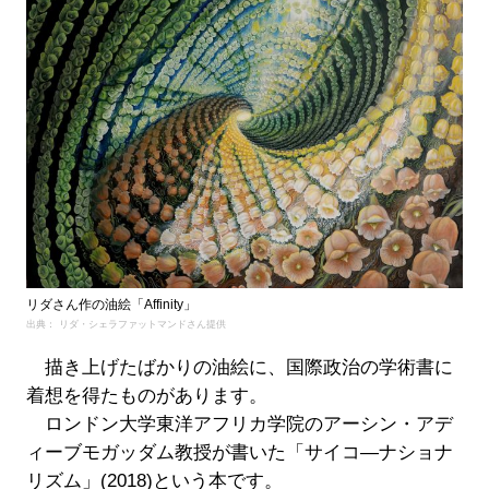
リダさん作の油絵「Affinity」
出典： リダ・シェラファットマンドさん提供
描き上げたばかりの油絵に、国際政治の学術書に
着想を得たものがあります。
ロンドン大学東洋アフリカ学院のアーシン・アデ
ィーブモガッダム教授が書いた「サイコ―ナショナ
リズム」(2018)という本です。