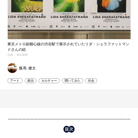
東京メトロ副都心線の渋谷駅で展示されていたリダ・シェラファットマン
ドさんの絵
出典： 朝日新聞
飯島 健太
アート
政治
カルチャー
聞いてみた
社会