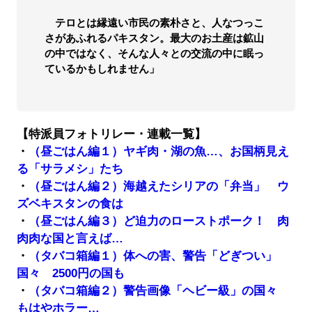
テロとは縁遠い市民の素朴さと、人なつっこ
さがあふれるパキスタン。最大のお土産は鉱山
の中ではなく、そんな人々との交流の中に眠っ
ているかもしれません」
【特派員フォトリレー・連載一覧】
・
（昼ごはん編１）ヤギ肉・湖の魚…、お国柄見え
る「サラメシ」たち
・
（昼ごはん編２）海越えたシリアの「弁当」 ウ
ズベキスタンの食は
・
（昼ごはん編３）ど迫力のローストポーク！ 肉
肉肉な国と言えば…
・
（タバコ箱編１）体への害、警告「どぎつい」
国々 2500円の国も
・
（タバコ箱編２）警告画像「ヘビー級」の国々
もはやホラー…