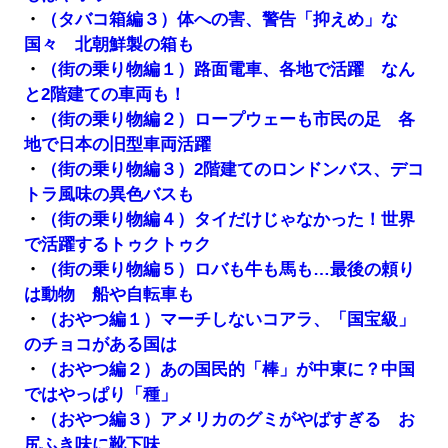
・
（タバコ箱編３）体への害、警告「抑えめ」な
国々 北朝鮮製の箱も
・
（街の乗り物編１）路面電車、各地で活躍 なん
と2階建ての車両も！
・
（街の乗り物編２）ロープウェーも市民の足 各
地で日本の旧型車両活躍
・
（街の乗り物編３）2階建てのロンドンバス、デコ
トラ風味の異色バスも
・
（街の乗り物編４）タイだけじゃなかった！世界
で活躍するトゥクトゥク
・
（街の乗り物編５）ロバも牛も馬も…最後の頼り
は動物 船や自転車も
・
（おやつ編１）マーチしないコアラ、「国宝級」
のチョコがある国は
・
（おやつ編２）あの国民的「棒」が中東に？中国
ではやっぱり「種」
・
（おやつ編３）アメリカのグミがやばすぎる お
尻ふき味に靴下味…