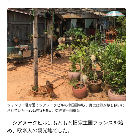
ジャンリー君が通うシアヌークビルの中国語学校。庭には鶏が放し飼いに
されていた＝2018年2月8日、益満雄一郎撮影
シアヌークビルはもともと旧宗主国フランスを始
め、欧米人の観光地でした。