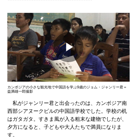
Play
Video
カンボジアの小さな観光地で中国語を学ぶ9歳のジョム・ジャンリー君＝
益満雄一郎撮影
私がジャンリー君と出会ったのは、カンボジア南
西部シアヌークビルの中国語学校でした。学校の机
はガタガタ。すきま風が入る粗末な建物でしたが、
夕方になると、子どもや大人たちで満員になりま
す。