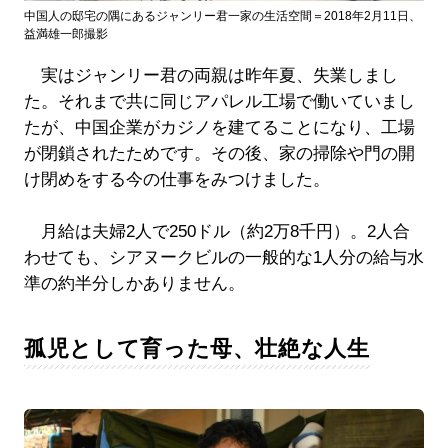
中国人の邸宅の隅にあるジャンリー君一家の生活空間＝2018年2月11日、
益満雄一郎撮影
実はジャンリー君の両親は昨年夏、失業しまし
た。それまで共に同じアパレル工場で働いていまし
たが、中国企業がカジノを建てることになり、工場
が閉鎖されたためです。その後、家の掃除や門の開
け閉めをする今の仕事をみつけました。
月給は夫婦2人で250ドル（約2万8千円）。2人合
わせても、シアヌークビルの一般的な1人分の給与水
準の約半分しかありません。
孤児として育った母、壮絶な人生