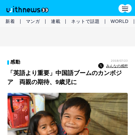
新着
マンガ
連載
ネットで話題
WORLD
2018/07/23
感動
みんなの感想
「英語より重要」中国語ブームのカンボジ
ア 両親の期待、9歳児に