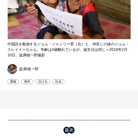
中国語を勉強するジョム・ジャンリー君（右）と、仲良しの妹のジョム・
スレイイーちゃん。年齢は4歳離れているが、誕生日は同じ＝2018年2月
10日、益満雄一郎撮影
益満雄一郎
家族
海外
泣ける
社会