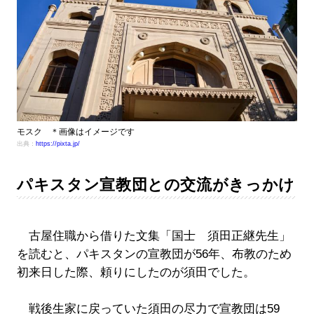
モスク ＊画像はイメージです
出典：
https://pixta.jp/
パキスタン宣教団との交流がきっかけ
古屋住職から借りた文集「国士 須田正継先生」
を読むと、パキスタンの宣教団が56年、布教のため
初来日した際、頼りにしたのが須田でした。
戦後生家に戻っていた須田の尽力で宣教団は59