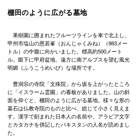
棚田のように広がる墓地
果樹園に囲まれたフルーツラインを車で北上し、
甲州市塩山の恩若峯（おんじゃくみね）（983メー
トル）の中腹に向かいました。標高約500メート
ル。眼下に甲府盆地、遠方に南アルプスを望む風光
明媚（ふうこうめいび）な場所です。
曹洞宗の寺院「文殊院」から坂を上がったところ
に「イスラーム霊園」の看板がありました。山の斜
面を仰ぐと、棚田のように広がる墓地。様々な形の
墓石は仏教寺院のものと比べ、総じて小さく見えま
す。漢字で刻まれた日本人の名前や、アラビア文字
とカタカナを併記したパキスタンの人名が読めまし
た。