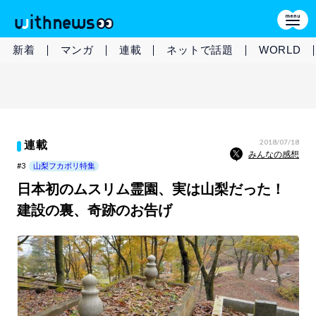
新着
マンガ
連載
ネットで話題
WORLD
2018/07/18
連載
みんなの感想
#3
山梨フカボリ特集
日本初のムスリム霊園、実は山梨だった！
建設の裏、奇跡のお告げ