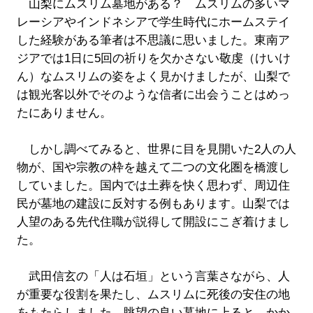
山梨にムスリム墓地がある？ ムスリムの多いマ
レーシアやインドネシアで学生時代にホームステイ
した経験がある筆者は不思議に思いました。東南ア
ジアでは1日に5回の祈りを欠かさない敬虔（けいけ
ん）なムスリムの姿をよく見かけましたが、山梨で
は観光客以外でそのような信者に出会うことはめっ
たにありません。
しかし調べてみると、世界に目を見開いた2人の人
物が、国や宗教の枠を越えて二つの文化圏を橋渡し
していました。国内では土葬を快く思わず、周辺住
民が墓地の建設に反対する例もあります。山梨では
人望のある先代住職が説得して開設にこぎ着けまし
た。
武田信玄の「人は石垣」という言葉さながら、人
が重要な役割を果たし、ムスリムに死後の安住の地
をもたらしました。眺望の良い墓地に上ると、かか