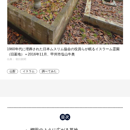
1960年代に埋葬された日本ムスリム協会の役員らが眠るイスラーム霊園
（旧墓地）＝2016年11月、甲州市塩山牛奥
出典： 朝日新聞
山梨
イスラム
調べてみた
棚田のように広がる墓地