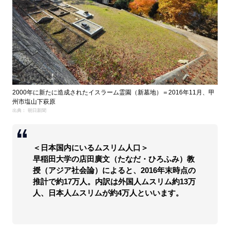
2000年に新たに造成されたイスラーム霊園（新墓地）＝2016年11月、甲
州市塩山下萩原
出典： 朝日新聞
＜日本国内にいるムスリム人口＞
早稲田大学の店田廣文（たなだ・ひろふみ）教
授（アジア社会論）によると、2016年末時点の
推計で約17万人。内訳は外国人ムスリム約13万
人、日本人ムスリムが約4万人といいます。