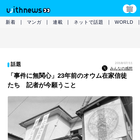
新着
マンガ
連載
ネットで話題
WORLD
2018/07/11
話題
みんなの感想
「事件に無関心」23年前のオウム在家信徒
たち 記者が今願うこと