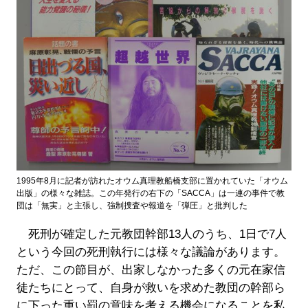
1995年8月に記者が訪れたオウム真理教船橋支部に置かれていた「オウム
出版」の様々な雑誌。この年発行の右下の「SACCA」は一連の事件で教
団は「無実」と主張し、強制捜査や報道を「弾圧」と批判した
死刑が確定した元教団幹部13人のうち、1日で7人
という今回の死刑執行には様々な議論があります。
ただ、この節目が、出家しなかった多くの元在家信
徒たちにとって、自身が救いを求めた教団の幹部ら
に下った重い罰の意味を考える機会になることを私