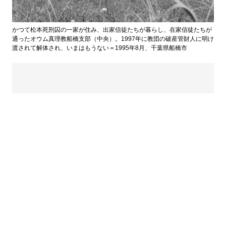
かつて松本死刑囚の一家が住み、出家信徒たちが暮らし、在家信徒たちが
通ったオウム真理教船橋支部（中央）。1997年に教団の破産管財人に明け
渡されて解体され、いまはもうない＝1995年8月、千葉県船橋市