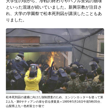
大学生の頃から、冷戦の終わりやバブル景気の崩壊
といった混迷が続いていました。新興宗教が注目さ
れ、大学の学園祭で松本死刑囚が講演したこともあ
りました。
松本死刑囚の逮捕に向けた強制捜査のため、エンジンカッターを使って第
2上九・第6サティアンの扉を切る捜査員＝1995年5月16日午前5時35分、
山梨県上九一色村富士ケ嶺で