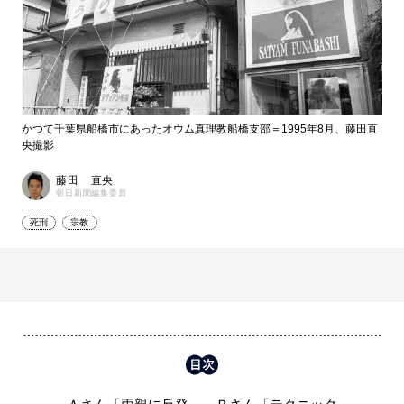
かつて千葉県船橋市にあったオウム真理教船橋支部＝1995年8月、藤田直
央撮影
藤田 直央
朝日新聞編集委員
死刑
宗教