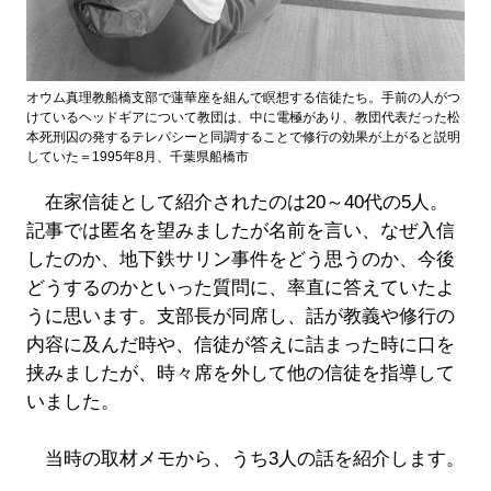
オウム真理教船橋支部で蓮華座を組んで瞑想する信徒たち。手前の人がつ
けているヘッドギアについて教団は、中に電極があり、教団代表だった松
本死刑囚の発するテレパシーと同調することで修行の効果が上がると説明
していた＝1995年8月、千葉県船橋市
在家信徒として紹介されたのは20～40代の5人。
記事では匿名を望みましたが名前を言い、なぜ入信
したのか、地下鉄サリン事件をどう思うのか、今後
どうするのかといった質問に、率直に答えていたよ
うに思います。支部長が同席し、話が教義や修行の
内容に及んだ時や、信徒が答えに詰まった時に口を
挟みましたが、時々席を外して他の信徒を指導して
いました。
当時の取材メモから、うち3人の話を紹介します。