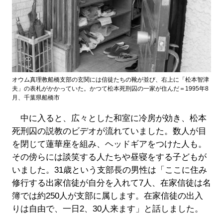
オウム真理教船橋支部の玄関には信徒たちの靴が並び、右上に「松本智津
夫」の表札がかかっていた。かつて松本死刑囚の一家が住んだ＝1995年8
月、千葉県船橋市
中に入ると、広々とした和室に冷房が効き、松本
死刑囚の説教のビデオが流れていました。数人が目
を閉じて蓮華座を組み、ヘッドギアをつけた人も。
その傍らには談笑する人たちや昼寝をする子どもが
いました。31歳という支部長の男性は「ここに住み
修行する出家信徒が自分を入れて7人、在家信徒は名
簿では約250人が支部に属します。在家信徒の出入
りは自由で、一日2、30人来ます」と話しました。