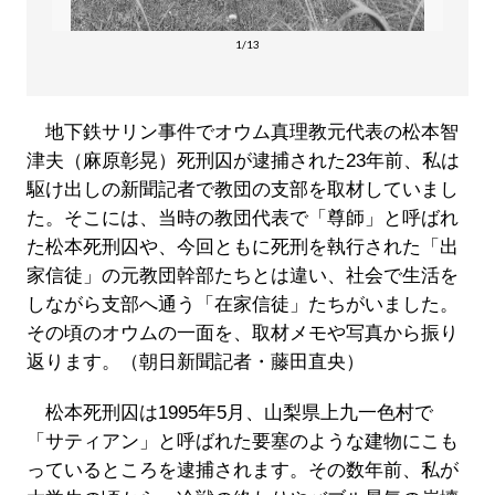
1/13
地下鉄サリン事件でオウム真理教元代表の松本智
津夫（麻原彰晃）死刑囚が逮捕された23年前、私は
駆け出しの新聞記者で教団の支部を取材していまし
た。そこには、当時の教団代表で「尊師」と呼ばれ
た松本死刑囚や、今回ともに死刑を執行された「出
家信徒」の元教団幹部たちとは違い、社会で生活を
しながら支部へ通う「在家信徒」たちがいました。
その頃のオウムの一面を、取材メモや写真から振り
返ります。（朝日新聞記者・藤田直央）
松本死刑囚は1995年5月、山梨県上九一色村で
「サティアン」と呼ばれた要塞のような建物にこも
っているところを逮捕されます。その数年前、私が