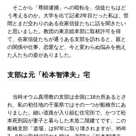
そこから「尊師逮捕」への暗転を、信徒たちはど
う考えるのか。大学を出て記者2年目だった私は、世
間とまだ交わりのある在家信徒たちに話を聞きたい
と思いました。教団の東京総本部に取材許可を得
て、在家信徒たちが通うある支部を訪れると、親と
の関係や仕事、恋愛など、今と変わらぬ悩みを抱え
た人たちの姿がありました。
支部は元「松本智津夫」宅
当時オウム真理教の支部は全国に18カ所あるとさ
れ、私の初任地の千葉県ではその一つが船橋市にあ
りました。細い道路が入り組む住宅街で、かつて松
本死刑囚が妻子と暮らした木造二階建てです。この
船橋支部「道場」は97年に取り壊されますが、95年