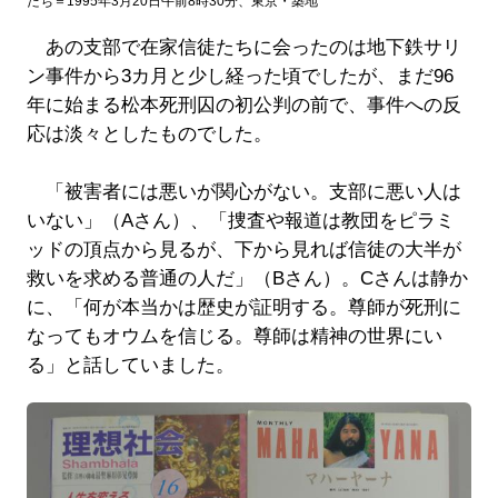
たち＝1995年3月20日午前8時30分、東京・築地
あの支部で在家信徒たちに会ったのは地下鉄サリ
ン事件から3カ月と少し経った頃でしたが、まだ96
年に始まる松本死刑囚の初公判の前で、事件への反
応は淡々としたものでした。
「被害者には悪いが関心がない。支部に悪い人は
いない」（Aさん）、「捜査や報道は教団をピラミ
ッドの頂点から見るが、下から見れば信徒の大半が
救いを求める普通の人だ」（Bさん）。Cさんは静か
に、「何が本当かは歴史が証明する。尊師が死刑に
なってもオウムを信じる。尊師は精神の世界にい
る」と話していました。