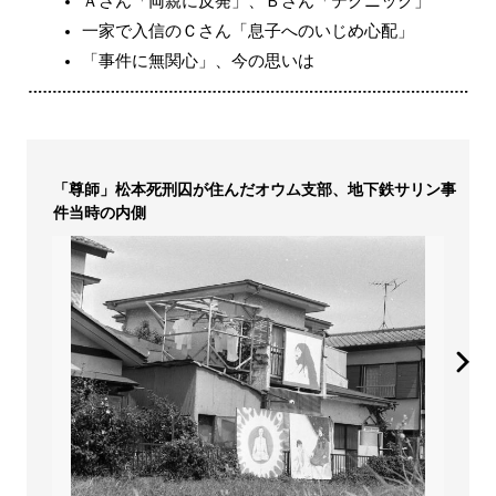
Ａさん「両親に反発」、Ｂさん「テクニック」
一家で入信のＣさん「息子へのいじめ心配」
「事件に無関心」、今の思いは
「尊師」松本死刑囚が住んだオウム支部、地下鉄サリン事
件当時の内側