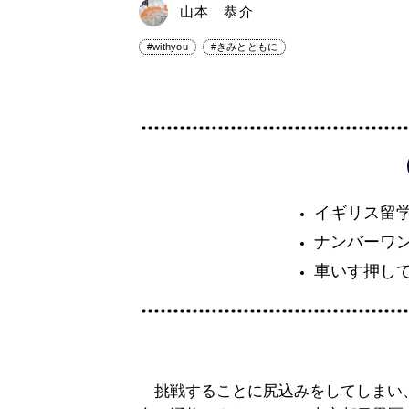
山本 恭介
#withyou
#きみとともに
イギリス留
ナンバーワ
車いす押し
挑戦することに尻込みをしてしまい