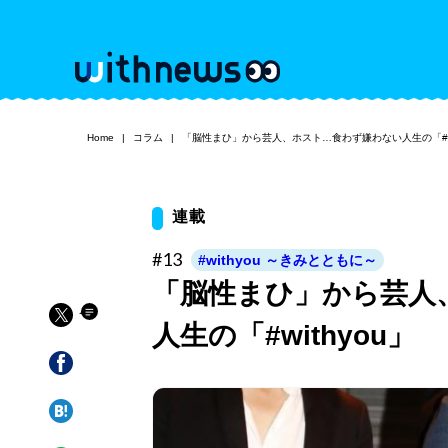
Home
コラム
「脳性まひ」から芸人、ホスト…食わず嫌わない人生の「#wi
連載
#13
#withyou ～きみとともに～
「脳性まひ」から芸人
人生の「#withyou」