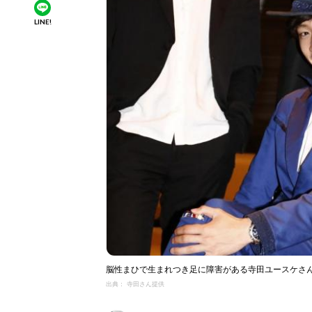
LINE!
脳性まひで生まれつき足に障害がある寺田ユースケさん
出典： 寺田さん提供