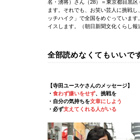
名・湧将）さん（28）＝東京都目黒
ます。それでも、お笑い芸人に挑戦し
ッチハイク」で全国をめぐっています
イスします。（朝日新聞文化くらし報
全部読めなくてもいいで
【寺田ユースケさんのメッセージ】
・
食わず嫌いをせず
、挑戦を
・自分の気持ちを
文章にしよう
・必ず
支えてくれる人がいる