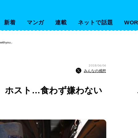
新着
マンガ
連載
ネットで話題
WOR
thyou」
2018/06/06
みんなの感想
、ホスト…食わず嫌わない