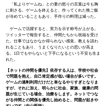
「私よりゲームね」との妻の怒りの言葉は今も胸
に刺さる。ゲームを終えると、作ってくれた晩ご飯
が冷めていることもあり、手作りの料理は減った。
ゲームで活躍すると、実力を示す称号が上がる。
ツイッターで報告すると、仲間たちから祝福を受け
た。仕事ではなかなか得られない感覚。教えを請わ
れることもあり、うまくなりたいとの思いが高ま
る。1日でもやらないと下手になるという不安も生ま
れた。
【ネットの仲間を優先】依存する人は、学校や社会
で問題を抱え、自己肯定感が低い場合が多いです。
ゲームの過剰利用だけだと単なるやりすぎとなりま
すが、それに加え、明らかに社会、家族、健康の問
題が生じている場合、治療をします。ネットでつな
がる仲間との関係を優先し始めると、問題が起きや
すいです（中山医師）。