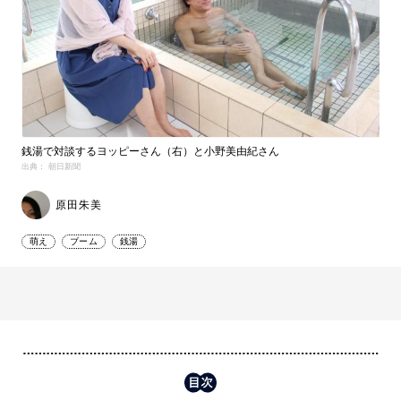
銭湯で対談するヨッピーさん（右）と小野美由紀さん
出典： 朝日新聞
原田朱美
萌え
ブーム
銭湯