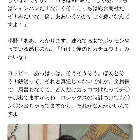
じゃないですか。こっちはVIP席だ！じゃあこっち
はシャンパンだ！なにくそ！こっちは総合商社だ
ぞ！みたいな！僕、ああいうのがすごく嫌いなんで
すよ！」
小野「ああ、わかります。連れてる女でポケモンや
っている感じのね。『行け！俺のピカチュウ！』み
たいな」
ヨッピー「あっはっは。そうそうそう。ほんとそ
う！銭湯って、それと真逆じゃないですか。全員裸
で、肩書もなくて。どんだけカッコつけたってチ◯
チ◯出てますからね。ロレックスの時計つけても◯
ン◯ン出ちゃってますから。それがなんかいいんで
すよ」