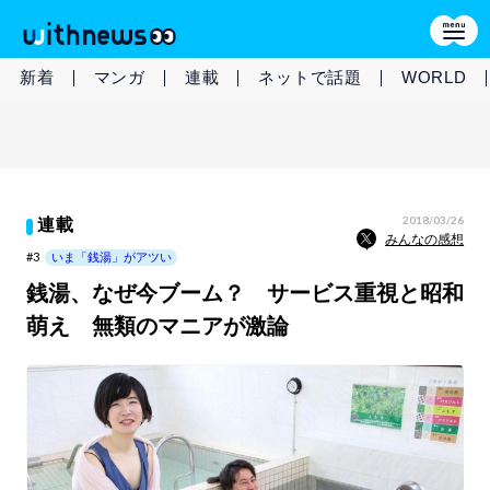
新着
マンガ
連載
ネットで話題
WORLD
2018/03/26
連載
みんなの感想
#3
いま「銭湯」がアツい
銭湯、なぜ今ブーム？ サービス重視と昭和
萌え 無類のマニアが激論