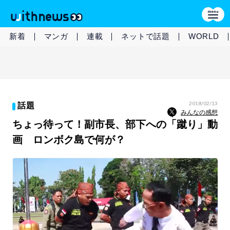
新着
マンガ
連載
ネットで話題
WORLD
2018/02/13
話題
みんなの感想
ちょっ待って！副市長、部下への「蹴り」動
画 ロンボク島で何が？