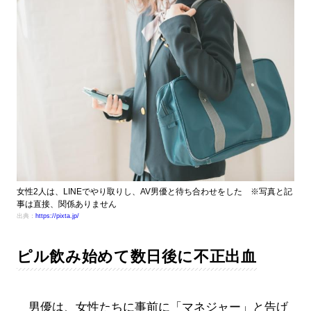
女性2人は、LINEでやり取りし、AV男優と待ち合わせをした ※写真と記
事は直接、関係ありません
出典：
https://pixta.jp/
ピル飲み始めて数日後に不正出血
男優は、女性たちに事前に「マネジャー」と告げ