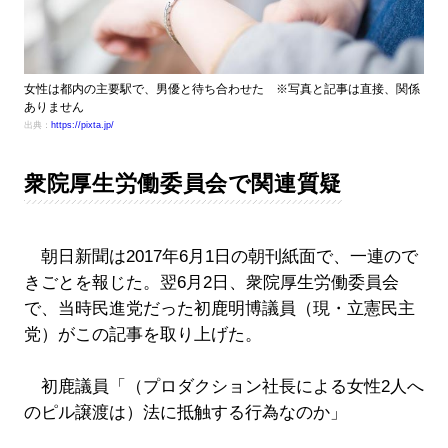
女性は都内の主要駅で、男優と待ち合わせた ※写真と記事は直接、関係
ありません
出典：
https://pixta.jp/
衆院厚生労働委員会で関連質疑
朝日新聞は2017年6月1日の朝刊紙面で、一連ので
きごとを報じた。翌6月2日、衆院厚生労働委員会
で、当時民進党だった初鹿明博議員（現・立憲民主
党）がこの記事を取り上げた。
初鹿議員「（プロダクション社長による女性2人へ
のピル譲渡は）法に抵触する行為なのか」