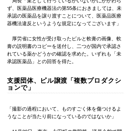
局長「業として行っているかいないかにかかわら
ず、医薬品医療機器法の第55条におきましては、未
承認の医薬品を譲り渡すことについて、医薬品医療
器機法違反というような規定になってございます」
厚労省に女性が受け取ったピルと軟膏の画像、軟
膏の説明書のコピーを送付し、二つが国内で承認さ
れている薬かどうかの確認を求めた。いずれも「未
承認医薬品」との回答を得た。
支援団体、ピル譲渡「複数プロダクシ
ョンで」
「撮影の過程において、ものすごく体を傷つけるよ
うなことが当たり前になっているのではないか」