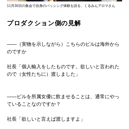
11月30日の集会で自身のバッシング体験を語る、くるみんアロマさん
プロダクション側の見解
――（実物を示しながら）こちらのピルは海外から
のですか
社長「個人輸入をしたものです。欲しいと言われた
ので（女性たちに）渡しました」
――ピルを所属女優に飲ませることは、通常にやっ
ていることなのですか？
社長「欲しいと言えば渡しますよ」