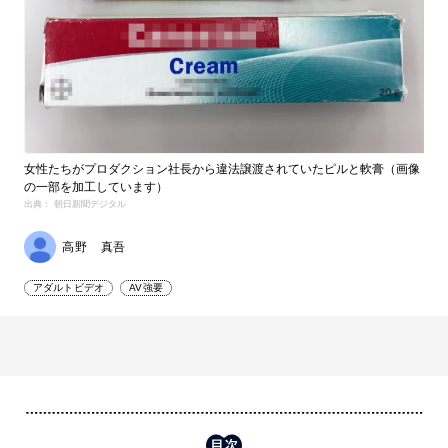
女性たちがプロダクション社長から違法譲渡されていたピルと軟膏（画像
の一部を加工しています）
出典： 朝日新聞デジタル
高野 真吾
アダルトビデオ
AV強要