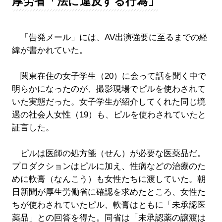
厚労省「法に違反する行為」
「告発メール」には、AV出演強要に至るまでの経
緯が書かれていた。
関東在住の女子学生（20）に会って話を聞く中で
明らかになったのが、撮影現場でピルを使わされて
いた実態だった。女子学生が紹介してくれた同じ境
遇の社会人女性（19）も、ピルを使わされていたと
証言した。
ピルは医師の処方箋（せん）が必要な医薬品だ。
プロダクションはピルに加え、性病などの治療のた
めに軟膏（なんこう）も女性たちに渡していた。朝
日新聞が厚生労働省に確認を求めたところ、女性た
ちが使わされていたピル、軟膏はともに「未承認医
薬品」との回答を得た。同省は「未承認薬の譲渡は