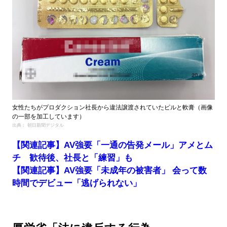
女性たちがプロダクション社長から違法譲渡されていたピルと軟膏（画像
の一部を加工しています）
出典： 朝日新聞デジタル
【関連記事】AV強要「一通の告発メール」アメとム
チ 歓待後、社長と「練習」も
【関連記事】AV強要「未成年の被害者」 会って数
時間でデビュー「逃げられない」