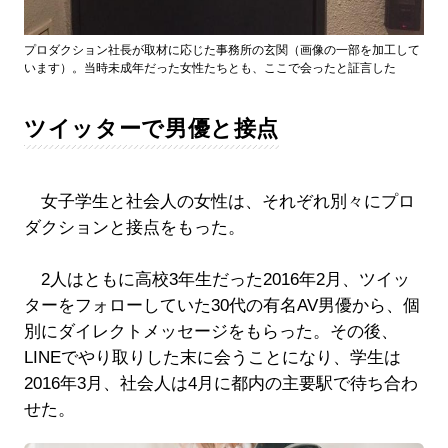
プロダクション社長が取材に応じた事務所の玄関（画像の一部を加工して
います）。当時未成年だった女性たちとも、ここで会ったと証言した
ツイッターで男優と接点
女子学生と社会人の女性は、それぞれ別々にプロ
ダクションと接点をもった。
2人はともに高校3年生だった2016年2月、ツイッ
ターをフォローしていた30代の有名AV男優から、個
別にダイレクトメッセージをもらった。その後、
LINEでやり取りした末に会うことになり、学生は
2016年3月、社会人は4月に都内の主要駅で待ち合わ
せた。