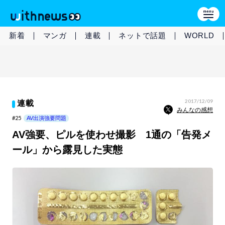
新着
マンガ
連載
ネットで話題
WORLD
2017/12/09
連載
みんなの感想
#25
AV出演強要問題
AV強要、ピルを使わせ撮影 1通の「告発メ
ール」から露見した実態