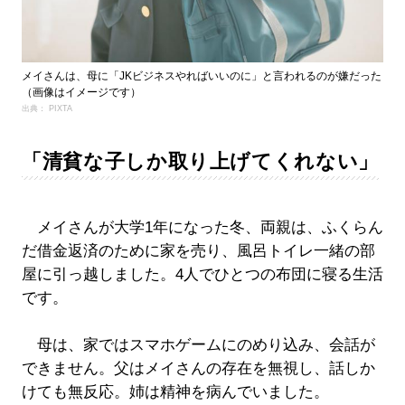
メイさんは、母に「JKビジネスやればいいのに」と言われるのが嫌だった
（画像はイメージです）
出典： PIXTA
「清貧な子しか取り上げてくれない」
メイさんが大学1年になった冬、両親は、ふくらん
だ借金返済のために家を売り、風呂トイレ一緒の部
屋に引っ越しました。4人でひとつの布団に寝る生活
です。
母は、家ではスマホゲームにのめり込み、会話が
できません。父はメイさんの存在を無視し、話しか
けても無反応。姉は精神を病んでいました。