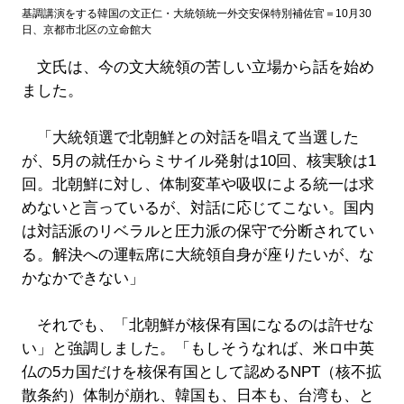
基調講演をする韓国の文正仁・大統領統一外交安保特別補佐官＝10月30
日、京都市北区の立命館大
文氏は、今の文大統領の苦しい立場から話を始め
ました。
「大統領選で北朝鮮との対話を唱えて当選した
が、5月の就任からミサイル発射は10回、核実験は1
回。北朝鮮に対し、体制変革や吸収による統一は求
めないと言っているが、対話に応じてこない。国内
は対話派のリベラルと圧力派の保守で分断されてい
る。解決への運転席に大統領自身が座りたいが、な
かなかできない」
それでも、「北朝鮮が核保有国になるのは許せな
い」と強調しました。「もしそうなれば、米ロ中英
仏の5カ国だけを核保有国として認めるNPT（核不拡
散条約）体制が崩れ、韓国も、日本も、台湾も、と