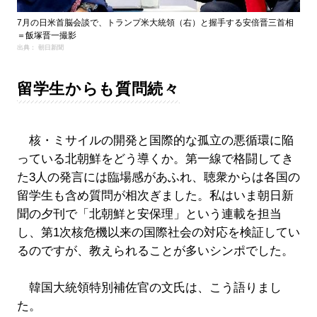
7月の日米首脳会談で、トランプ米大統領（右）と握手する安倍晋三首相
＝飯塚晋一撮影
出典： 朝日新聞
留学生からも質問続々
核・ミサイルの開発と国際的な孤立の悪循環に陥
っている北朝鮮をどう導くか。第一線で格闘してき
た3人の発言には臨場感があふれ、聴衆からは各国の
留学生も含め質問が相次ぎました。私はいま朝日新
聞の夕刊で「北朝鮮と安保理」という連載を担当
し、第1次核危機以来の国際社会の対応を検証してい
るのですが、教えられることが多いシンポでした。
韓国大統領特別補佐官の文氏は、こう語りまし
た。