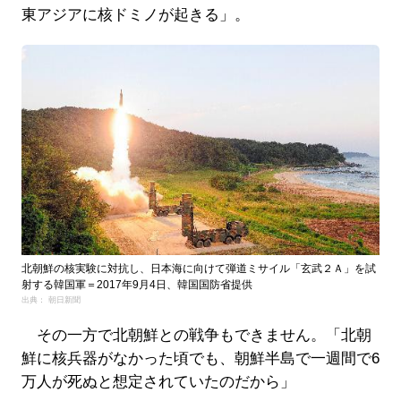
東アジアに核ドミノが起きる」。
北朝鮮の核実験に対抗し、日本海に向けて弾道ミサイル「玄武２Ａ」を試
射する韓国軍＝2017年9月4日、韓国国防省提供
出典： 朝日新聞
その一方で北朝鮮との戦争もできません。「北朝
鮮に核兵器がなかった頃でも、朝鮮半島で一週間で6
万人が死ぬと想定されていたのだから」