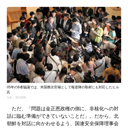
05年の6者協議では、米国務次官補として報道陣の取材にも対応したヒル
氏
出典： 朝日新聞
ただ、「問題は金正恩政権の側に、非核化への対
話に臨む準備ができていないことだ」。だから、北
朝鮮を対話に向かわせるよう、国連安全保障理事会