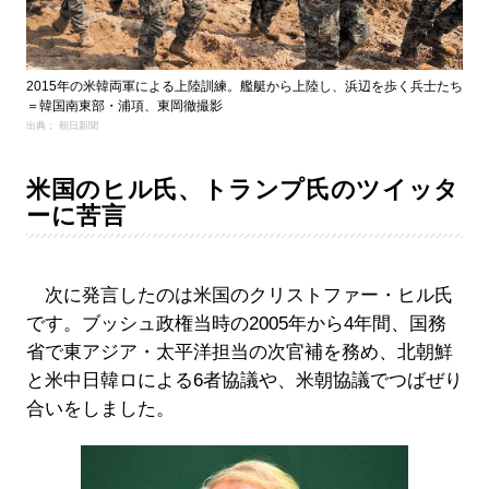
2015年の米韓両軍による上陸訓練。艦艇から上陸し、浜辺を歩く兵士たち
＝韓国南東部・浦項、東岡徹撮影
出典： 朝日新聞
米国のヒル氏、トランプ氏のツイッタ
ーに苦言
次に発言したのは米国のクリストファー・ヒル氏
です。ブッシュ政権当時の2005年から4年間、国務
省で東アジア・太平洋担当の次官補を務め、北朝鮮
と米中日韓ロによる6者協議や、米朝協議でつばぜり
合いをしました。