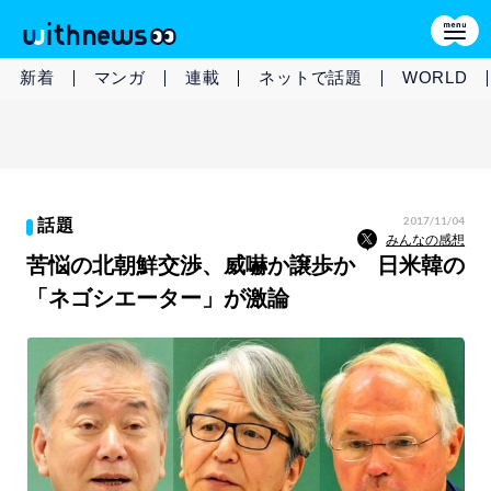
新着
マンガ
連載
ネットで話題
WORLD
2017/11/04
話題
みんなの感想
苦悩の北朝鮮交渉、威嚇か譲歩か 日米韓の
「ネゴシエーター」が激論