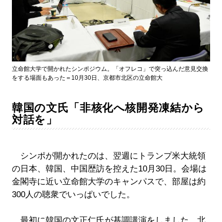
立命館大学で開かれたシンポジウム。「オフレコ」で突っ込んだ意見交換
をする場面もあった＝10月30日、京都市北区の立命館大
韓国の文氏「非核化へ核開発凍結から
対話を」
シンポが開かれたのは、翌週にトランプ米大統領
の日本、韓国、中国歴訪を控えた10月30日。会場は
金閣寺に近い立命館大学のキャンパスで、部屋は約
300人の聴衆でいっぱいでした。
最初に韓国の文正仁氏が基調講演をしました。北