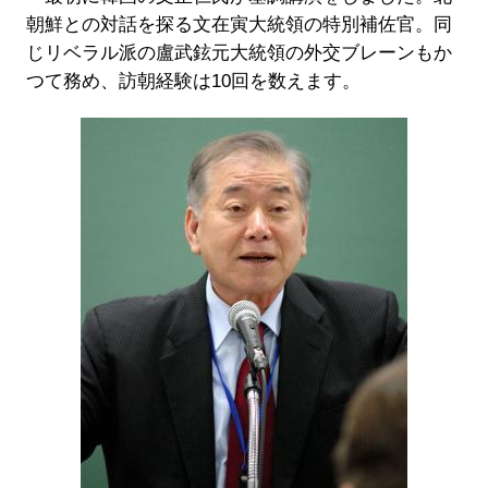
朝鮮との対話を探る文在寅大統領の特別補佐官。同
じリベラル派の盧武鉉元大統領の外交ブレーンもか
つて務め、訪朝経験は10回を数えます。