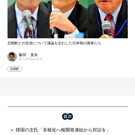
北朝鮮との交渉について議論を交わした日米韓の識者たち
藤田 直央
朝日新聞編集委員
北朝鮮
韓国の文氏「非核化へ核開発凍結から対話を」