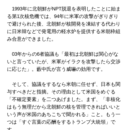
1993年に北朝鮮がNPT脱退を表明したことに始ま
る第1次核危機では、94年に米軍の攻撃がぎりぎり
で避けられた後、北朝鮮が核開発を凍結する代わり
に日米韓などで発電用の軽水炉を提供する米朝枠組
み合意ができました。
03年からの6者協議も「最初は北朝鮮は関心がな
いと言っていたが、米軍がイラクを攻撃したら交渉
に応じた」。藪中氏が言う威嚇の効用です。
そして、協議をするなら米朝に任せず、日本も関
与すべきだと指摘。その理由として米国をめぐる
「不確定要素」を二つあげました。まず、「非核化
はもう無理だから北朝鮮の核を管理できればいいと
いう声が米国のあちこちで聞かれる」こと。もう一
つは「すぐ言葉の応酬をするトランプ大統領」で
す。