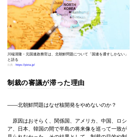
川端清隆・元国連政務官は、北朝鮮問題について「国連を通すしかない」
と語る
出典：
https://pixta.jp/
制裁の審議が滞った理由
――北朝鮮問題はなぜ核開発をやめないのか？
原因はおそらく、関係国、アメリカ、中国、ロシ
ア、日本、韓国の間で半島の将来像を巡って一致が
見られなかった。その結果として、制裁の目的や制