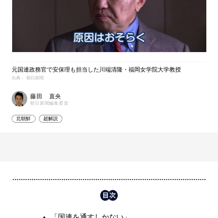
元国連政務官で安保理も担当した川端清隆・福岡女学院大学教授
出典： 朝日新聞
藤田 直央
朝日新聞編集委員
北朝鮮
超解説
「国連を通すしかない」