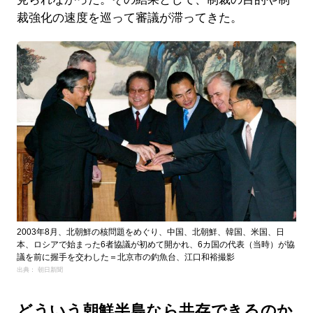
裁強化の速度を巡って審議が滞ってきた。
2003年8月、北朝鮮の核問題をめぐり、中国、北朝鮮、韓国、米国、日
本、ロシアで始まった6者協議が初めて開かれ、6カ国の代表（当時）が協
議を前に握手を交わした＝北京市の釣魚台、江口和裕撮影
出典： 朝日新聞
どういう朝鮮半島なら共存できるのか