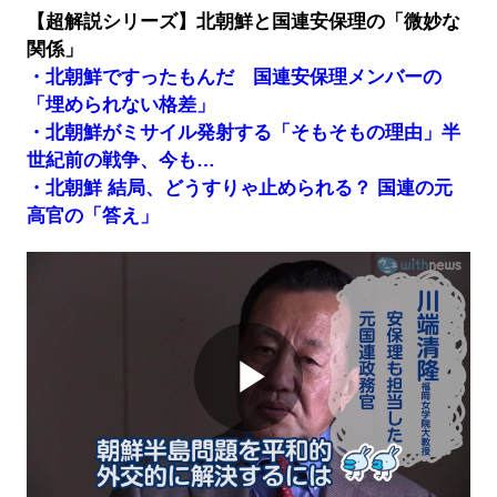
【超解説シリーズ】北朝鮮と国連安保理の「微妙な
関係」
・北朝鮮ですったもんだ 国連安保理メンバーの
「埋められない格差」
・北朝鮮がミサイル発射する「そもそもの理由」半
世紀前の戦争、今も…
・北朝鮮 結局、どうすりゃ止められる？ 国連の元
高官の「答え」
Play