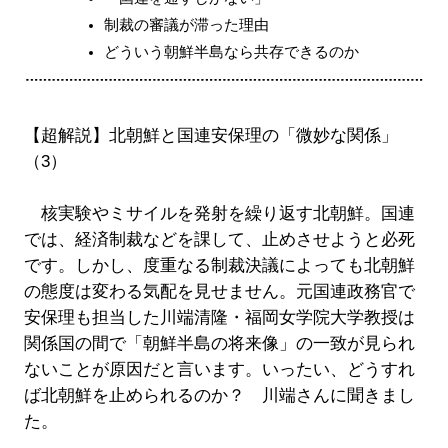
制裁の審議が滞った理由
どういう朝鮮半島なら共存できるのか
【超解説】北朝鮮と国連安保理の「微妙な関係」
（3）
核実験やミサイルを発射を繰り返す北朝鮮。国連
では、経済制裁などを課して、止めさせようと必死
です。しかし、度重なる制裁決議によっても北朝鮮
の態度は変わる気配を見せません。元国連政務官で
安保理も担当した川端清隆・福岡女学院大学教授は
関係国の間で「朝鮮半島の将来像」の一致が見られ
ないことが原因だと言います。いったい、どうすれ
ば北朝鮮を止められるのか？ 川端さんに聞きまし
た。