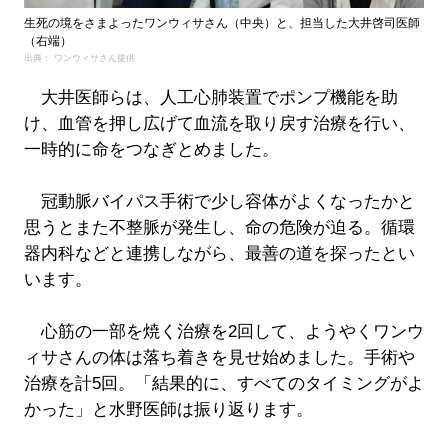
生死の境をさまよったワンウィサさん（中央）と、担当した大井啓司医師
（右端）
出典： ワンウィサさん提供
大井医師らは、人工心肺装置でポンプ機能を助
け、血管を押し広げて血流を取り戻す治療を行い、
一時的に命をつなぎとめました。
冠動脈バイパス手術で少し容体がよくなったかと
思うとまた不整脈が発生し、命の危険が迫る。循環
器内科などと連携しながら、最善の道を探ったとい
います。
心筋の一部を焼く治療を2回して、ようやくワンウ
ィサさんの体は落ち着きを見せ始めました。手術や
治療を計5回。「結果的に、すべてのタイミングがよ
かった」と水野医師は振り返ります。