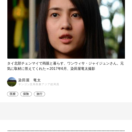
タイ北部チェンマイで両親と暮らす、ワンウィサ・ジャイジュンさん。元
気に取材に答えてくれた＝2017年6月、染田屋竜太撮影
染田屋 竜太
ヤンゴン支局長兼アジア総局員
医療
保険
旅行