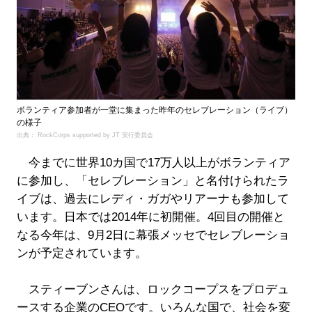
ボランティア参加者が一堂に集まった昨年のセレブレーション（ライブ）
の様子
出典： RockCorps supported by JT 実行委員会
今までに世界10カ国で17万人以上がボランティア
に参加し、「セレブレーション」と名付けられたラ
イブは、過去にレディ・ガガやリアーナも参加して
います。日本では2014年に初開催。4回目の開催と
なる今年は、9月2日に幕張メッセでセレブレーショ
ンが予定されています。
スティーブンさんは、ロックコープスをプロデュ
ースする企業のCEOです。いろんな国で、社会を変