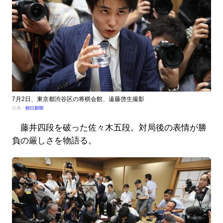
7月2日、東京都渋谷区の将棋会館、遠藤啓生撮影
出典：
朝日新聞
藤井四段を破った佐々木五段。対局後の表情が勝
負の厳しさを物語る。