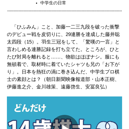
中学生の日常
「ひふみん」こと、加藤一二三九段を破った衝撃
のデビュー戦を皮切りに、29連勝を達成した藤井聡
太四段（15）。羽生三冠をして、「驚嘆の一言」と
言わしめる連勝記録を打ち立てた。ところが、ひと
たび対局を離れると……、物欲はほぼナシ。服にも
無頓着で、取材時に着ていたシャツも兄の「お下が
り」。日本を熱狂の渦に巻き込んだ、中学生プロ棋
士の素顔とは？（朝日新聞映像報道部・山本正樹、
伊藤進之介、金川雄策、遠藤啓生、安冨良弘）