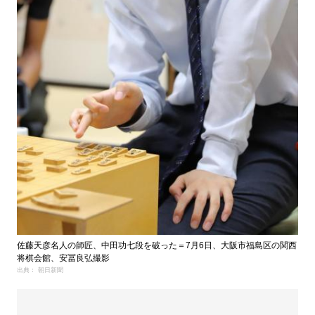
佐藤天彦名人の師匠、中田功七段を破った＝7月6日、大阪市福島区の関西
将棋会館、安冨良弘撮影
出典： 朝日新聞