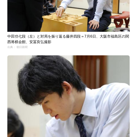
中田功七段（左）と対局を振り返る藤井四段＝7月6日、大阪市福島区の関
西将棋会館、安冨良弘撮影
出典： 朝日新聞