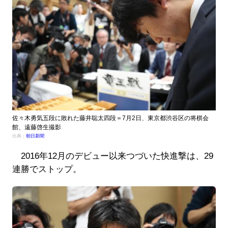
佐々木勇気五段に敗れた藤井聡太四段＝7月2日、東京都渋谷区の将棋会
館、遠藤啓生撮影
出典：
朝日新聞
2016年12月のデビュー以来つづいた快進撃は、29
連勝でストップ。