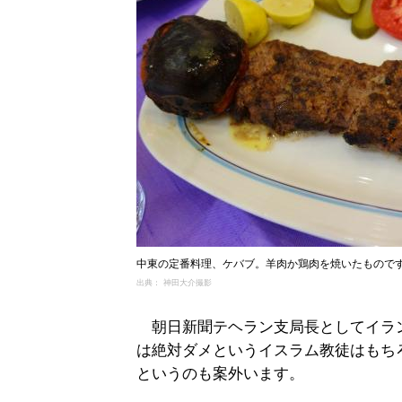
中東の定番料理、ケバブ。羊肉か鶏肉を焼いたもので
出典： 神田大介撮影
朝日新聞テヘラン支局長としてイラン
は絶対ダメというイスラム教徒はもち
というのも案外います。