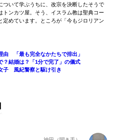
について学ぶうちに、改宗を決断したそうで
はトンカツ屋。そう、イスラム教は聖典コー
と定めています。ところが「今もジロリアン
理由 「最も完全なかたちで排出」
で？結婚は？「1分で完了」の儀式
女子 風紀警察と駆け引き
日
神田（聞き手）