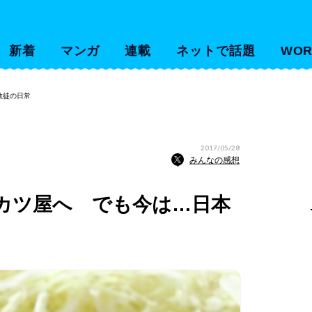
新着
マンガ
連載
ネットで話題
WOR
教徒の日常
2017/05/28
みんなの感想
カツ屋へ でも今は…日本