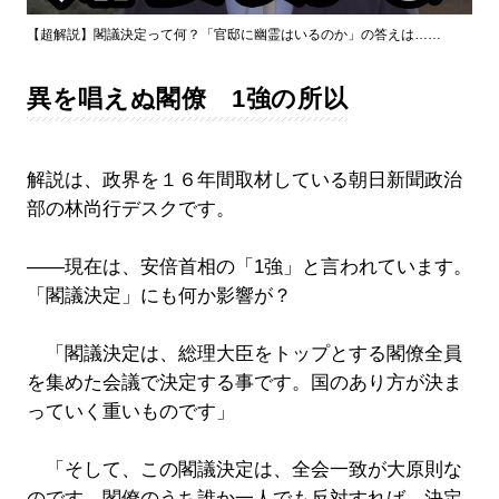
Video
【超解説】閣議決定って何？「官邸に幽霊はいるのか」の答えは……
異を唱えぬ閣僚 1強の所以
解説は、政界を１６年間取材している朝日新聞政治
部の林尚行デスクです。
――現在は、安倍首相の「1強」と言われています。
「閣議決定」にも何か影響が？
「閣議決定は、総理大臣をトップとする閣僚全員
を集めた会議で決定する事です。国のあり方が決ま
っていく重いものです」
「そして、この閣議決定は、全会一致が大原則な
のです。閣僚のうち誰か一人でも反対すれば、決定