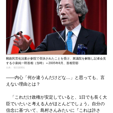
郵政民営化法案が参院で否決されたことを受け、衆議院を解散し記者会見
する小泉純一郎首相（当時）＝2005年8月、首相官邸
出典： 朝日新聞社
――内心「何か違うんだけどな…」と思っても、言
えない理由とは？
「これだけ政権が安定していると、1日でも長く大
臣でいたいと考える人がほとんどでしょう。自分の
信念に基づいて、島村さんみたいに『これは許さ