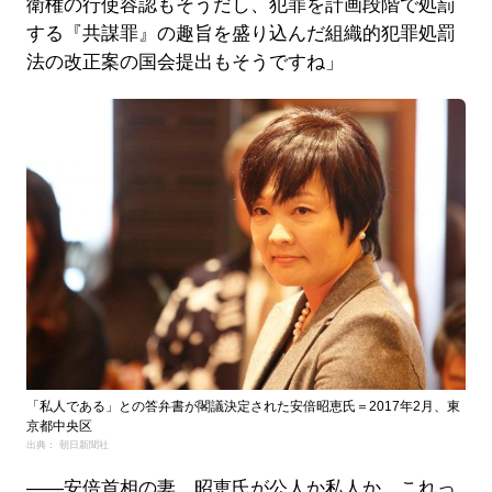
衛権の行使容認もそうだし、犯罪を計画段階で処罰
する『共謀罪』の趣旨を盛り込んだ組織的犯罪処罰
法の改正案の国会提出もそうですね」
「私人である」との答弁書が閣議決定された安倍昭恵氏＝2017年2月、東
京都中央区
出典： 朝日新聞社
――安倍首相の妻、昭恵氏が公人か私人か。これっ