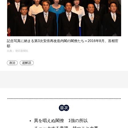
記念写真に納まる第3次安倍再改造内閣の閣僚たち＝2016年8月、首相官
邸
出典： 朝日新聞社
政治
超解説
異を唱えぬ閣僚 1強の所以