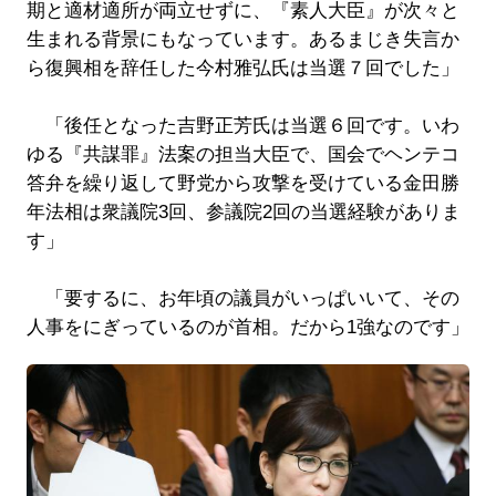
期と適材適所が両立せずに、『素人大臣』が次々と
生まれる背景にもなっています。あるまじき失言か
ら復興相を辞任した今村雅弘氏は当選７回でした」
「後任となった吉野正芳氏は当選６回です。いわ
ゆる『共謀罪』法案の担当大臣で、国会でヘンテコ
答弁を繰り返して野党から攻撃を受けている金田勝
年法相は衆議院3回、参議院2回の当選経験がありま
す」
「要するに、お年頃の議員がいっぱいいて、その
人事をにぎっているのが首相。だから1強なのです」