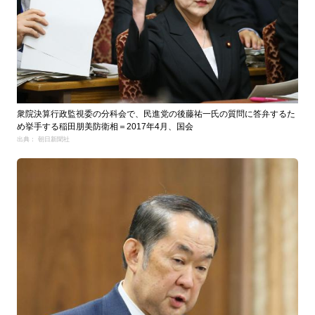
衆院決算行政監視委の分科会で、民進党の後藤祐一氏の質問に答弁するた
め挙手する稲田朋美防衛相＝2017年4月、国会
出典： 朝日新聞社