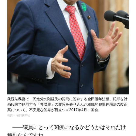
衆院法務委で、民進党の階猛氏の質問に答弁する金田勝年法相。犯罪を計
画段階で処罰する「共謀罪」の趣旨を盛り込んだ組織的犯罪処罰法の改正
案について、不安定な答弁が目立つ＝2017年4月、国会
出典： 朝日新聞社
――議員にとって閣僚になるかどうかはそれだけ
特別なんですね。