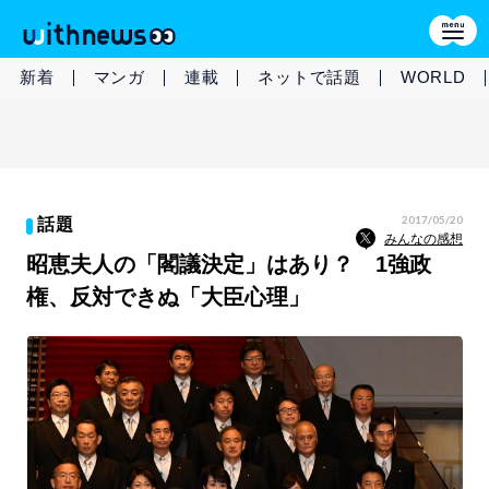
新着
マンガ
連載
ネットで話題
WORLD
2017/05/20
話題
みんなの感想
昭恵夫人の「閣議決定」はあり？ 1強政
権、反対できぬ「大臣心理」