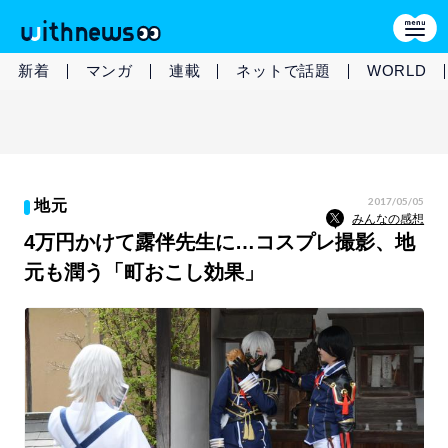
新着
マンガ
連載
ネットで話題
WORLD
2017/05/05
地元
みんなの感想
4万円かけて露伴先生に…コスプレ撮影、地
元も潤う「町おこし効果」