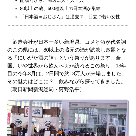
開場前から、周辺に人・人・人
80以上の蔵、500種以上の日本酒が集結
「日本酒＝おじさん」は過去？ 目立つ若い女性
酒造会社が日本一多い新潟県。コメと酒が代名詞
のこの県には、80以上の蔵元の酒が試飲し放題とな
る「にいがた酒の陣」という祭りがあります。全
国、いや世界から飲んべぇが訪れるこの祭り。13年
目の今年3月は、2日間で約13万人が来場しました。
その魅力はどこに？ 飲みながら探ってきました。
（朝日新聞新潟総局・狩野浩平）