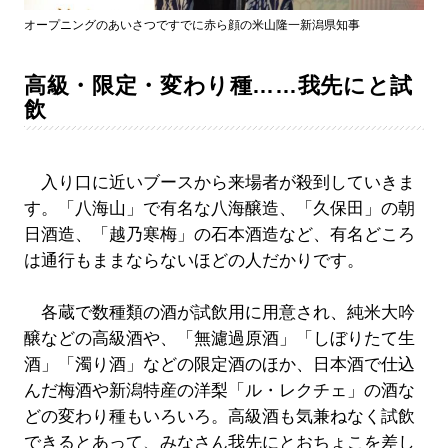
オープニングのあいさつですでに赤ら顔の米山隆一新潟県知事
高級・限定・変わり種……我先にと試
飲
入り口に近いブースから来場者が殺到していきま
す。「八海山」で有名な八海醸造、「久保田」の朝
日酒造、「越乃寒梅」の石本酒造など、有名どころ
は通行もままならないほどの人だかりです。
各蔵で数種類の酒が試飲用に用意され、純米大吟
醸などの高級酒や、「無濾過原酒」「しぼりたて生
酒」「濁り酒」などの限定酒のほか、日本酒で仕込
んだ梅酒や新潟特産の洋梨「ル・レクチェ」の酒な
どの変わり種もいろいろ。高級酒も気兼ねなく試飲
できるとあって、みなさん我先にとおちょこを差し